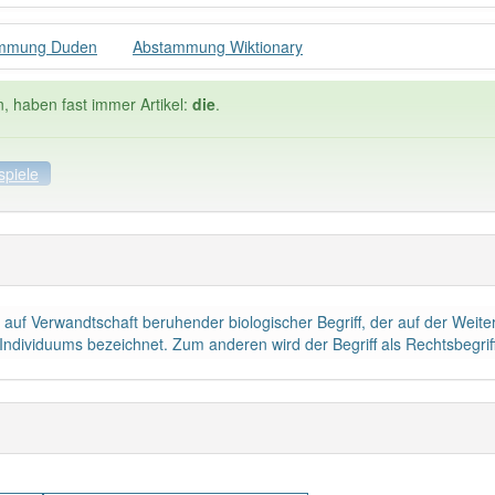
mmung Duden
Abstammung Wiktionary
n, haben fast immer Artikel:
die
.
spiele
ele
Häufigkeit: 4 von 10
auf Verwandtschaft beruhender biologischer Begriff, der auf der Weit
mmung
: 1
Wörter mit End
 Individuums bezeichnet. Zum anderen wird der Begriff als Rechtsbegrif
 haben den Artikel korrekt erraten.