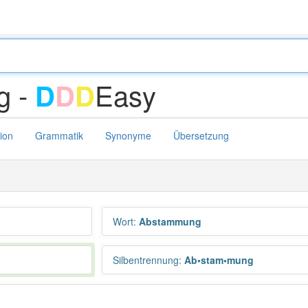
g -
Easy
D
D
D
tion
Grammatik
Synonyme
Übersetzung
Wort
:
Abstammung
Silbentrennung
:
Ab•stam•mung