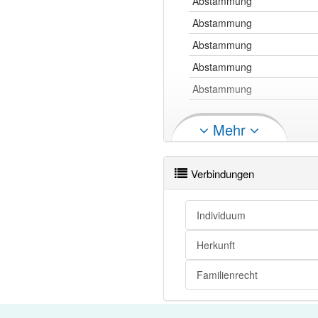
Abstammung
Abstammung
Abstammung
Abstammung
Abstammung
Mehr
Abstammung
Abstammung
Verbindungen
Abstammung openthesaurus
Individuum
Herkunft
Familienrecht