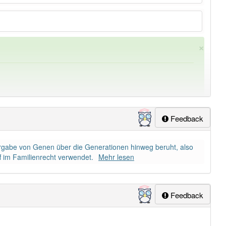
×
Feedback
ergabe von Genen über die Generationen hinweg beruht, also
ung
-abstammung
aber mit einem anderen Artikel
die
: 0
f im Familienrecht verwendet.
Mehr lesen
Feedback