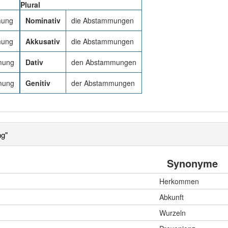
Plural
mung
Nominativ
die Abstammungen
mung
Akkusativ
die Abstammungen
mung
Dativ
den Abstammungen
mung
Genitiv
der Abstammungen
g"
Synonyme
Herkommen
Abkunft
Wurzeln