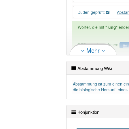
Duden geprüft:
Absta
Wörter, die mit "-
ung
" ende
DER:
127
Ausnahmen
Bei
Mehr
DIE:
11 043
DAS:
2
Ausnahmen
Beispi
Abstammung Wiki
PowerIndex:
155
Abstammung ist zum einen ein 
Wörter mit Endung
-absta
die biologische Herkunft eines
95% unserer Spielapp-Nutzer
Konjunktion