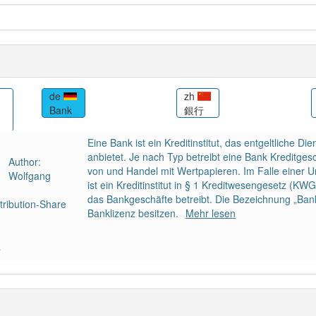
de
zh
Bank
銀行
Eine Bank ist ein Kreditinstitut, das entgeltliche D
anbietet. Je nach Typ betreibt eine Bank Kreditge
Author:
von und Handel mit Wertpapieren. Im Falle einer U
Wolfgang
ist ein Kreditinstitut in § 1 Kreditwesengesetz (KW
das Bankgeschäfte betreibt. Die Bezeichnung „Ba
ribution-Share
Banklizenz besitzen.
Mehr lesen
a