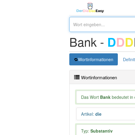
Bank -
D
D
D
Wortinformationen
Defini
Wortinformationen
Das Wort
Bank
bedeutet in 
Artikel
:
die
Typ:
Substantiv