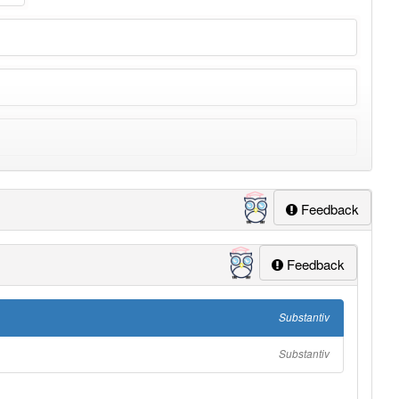
Feedback
ung
-bank
aber mit einem anderen Artikel
die
: 0
Feedback
Substantiv
Substantiv