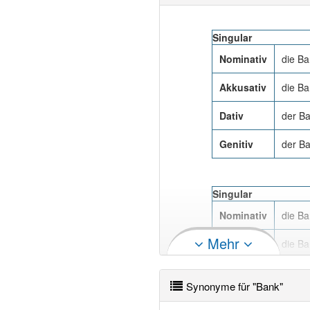
Singular
Nominativ
die B
Akkusativ
die B
Dativ
der B
Genitiv
der B
Singular
Nominativ
die B
Mehr
Akkusativ
die B
Dativ
der B
Synonyme für "Bank"
Genitiv
der B