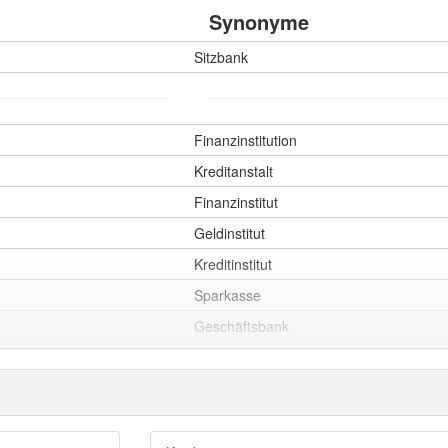
Synonyme
Sitzbank
Plural
ank
Nominativ
die Banken
ank
Akkusativ
die Banken
Finanzinstitution
ank
Dativ
den Banken
Kreditanstalt
Finanzinstitut
ank
Genitiv
der Banken
Geldinstitut
Kreditinstitut
Sparkasse
Geschäftsbank
Bankhaus
Geldhaus