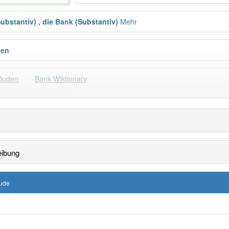
ubstantiv)
,
die
Bank
(Substantiv)
Mehr
ken
Duden
Bank Wiktionary
Häufigkeit: 8 von 10
149
Wörter mit End
eibung
 haben den Artikel korrekt erraten.
äude