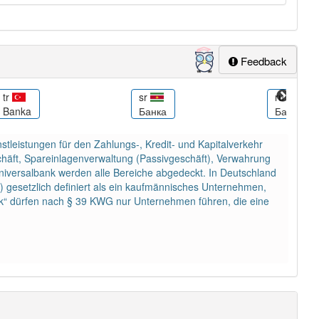
Feedback
tr
sr
ru
Banka
Банка
Банк
ienstleistungen für den Zahlungs-, Kredit- und Kapitalverkehr
schäft, Spareinlagenverwaltung (Passivgeschäft), Verwahrung
niversalbank werden alle Bereiche abgedeckt. In Deutschland
G) gesetzlich definiert als ein kaufmännisches Unternehmen,
nk“ dürfen nach § 39 KWG nur Unternehmen führen, die eine