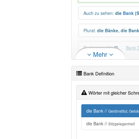
Auch zu sehen
:
die
Bank
(S
Plural
:
die Bänke, die Ban
Duden geprüft:
Bank 
Mehr
PowerIndex:
12 517
Bank Definition
Wörter mit Endung
-bank
: 
Wörter mit gleicher Schr
80% unserer Spielapp-Nutzer
die Bank //
Geldinstitut, Geb
die Bank //
Sitzgelegenheit