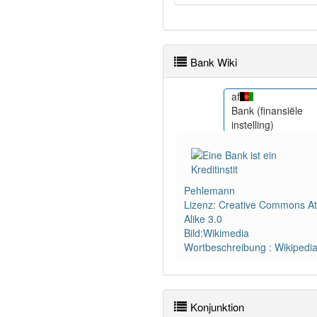
Bank Wiki
am
af
مصرف)
ባንክ
Bank (finansiële
instelling)
Pehlemann
Lizenz: Creative Commons Att
Alike 3.0
Bild:Wikimedia
Wortbeschreibung : Wikipedi
Konjunktion