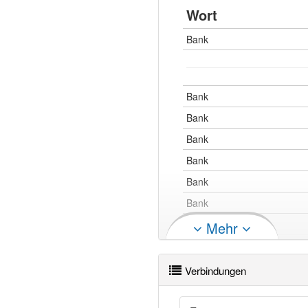
Wort
Bank
Singular
Nominativ
die B
Akkusativ
die B
Bank
Bank
Dativ
der B
Bank
Genitiv
der B
Bank
Bank
Bank
Bank
Mehr
Bank
Bank
Verbindungen
Bank openthesaurus