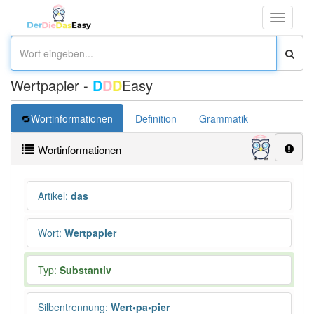
Toggle
navigati
Wertpapier -
D
D
D
Easy
Wortinformationen
Definition
Grammatik
Synonym
Wortinformationen
Artikel
:
das
Wort
:
Wertpapier
Typ:
Substantiv
Silbentrennung
:
Wert•pa•pier