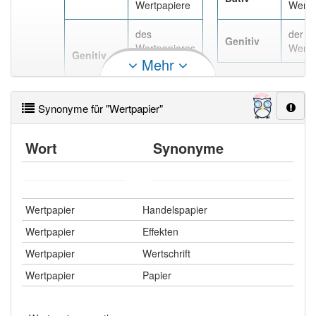
Wertpapiere
Wertp
des
der
Genitiv
Wertpapieres
Wertp
Genitiv
Mehr
, des
Wertpapiers
Synonyme für "Wertpapier"
Wort
Synonyme
Wertpapier
Handelspapier
Wertpapier
Effekten
Wertpapier
Wertschrift
Wertpapier
Papier