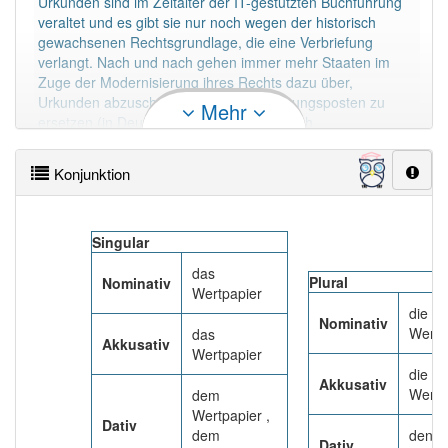
Urkunden sind im Zeitalter der IT-gestützten Buchführung
Das Wort wird häufig verwendet im Bereich
veraltet und es gibt sie nur noch wegen der historisch
Wirtschaft
gewachsenen Rechtsgrundlage, die eine Verbriefung
verlangt. Nach und nach gehen immer mehr Staaten im
96% unserer Spielapp-Nutzer haben den Artikel
Zuge der Modernisierung ihres Rechts dazu über,
korrekt erraten.
Urkunden abzuschaffen und durch Buchungsposten zu
Mehr
ersetzen (in Deutschland angenähert durch
Girosammelverwahrung von Globalurkunden; bei
Bundeswertpapieren als echtes Wertrecht in Form eines
Konjunktion
Schuldbucheintrags).
Mehr lesen
Singular
das
Plural
Nominativ
Wertpapier
die
Nominativ
Wertp
das
Akkusativ
Wertpapier
die
Akkusativ
Wertp
dem
Wertpapier ,
Dativ
dem
den
Dativ