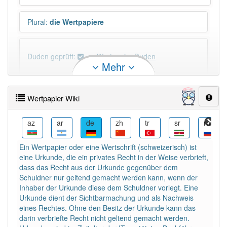
Plural
:
die Wertpapiere
Duden geprüft:
Wertpapier Duden
Mehr
Wertpapier Wiktionary
Wertpapier Wiki
PowerIndex:
145
bar
az
ar
de
zh
tr
sr
ru
Häufigkeit: 6 von 10
Ein Wertpapier oder eine Wertschrift (schweizerisch) ist
eine Urkunde, die ein privates Recht in der Weise verbrieft,
Wörter mit Endung
-wertpapier
: 1
dass das Recht aus der Urkunde gegenüber dem
Schuldner nur geltend gemacht werden kann, wenn der
Inhaber der Urkunde diese dem Schuldner vorlegt. Eine
Wörter mit Endung
-wertpapier
aber mit einem
Urkunde dient der Sichtbarmachung und als Nachweis
anderen Artikel
das
: 0
eines Rechtes. Ohne den Besitz der Urkunde kann das
darin verbriefte Recht nicht geltend gemacht werden.