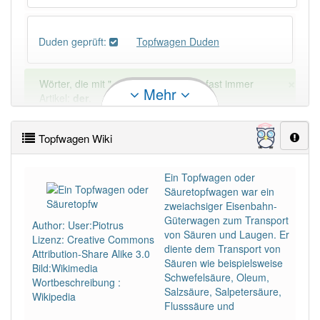
Duden geprüft:
Topfwagen Duden
×
Wörter, die mit "-
gen
" enden, haben fast immer
Mehr
Artikel:
der
.
Topfwagen Wiki
DER:
418
DIE:
42
Ausnahmen
Beispiele
Ein Topfwagen oder
Säuretopfwagen war ein
DAS:
198
Ausnahmen
Beispiele
zweiachsiger Eisenbahn-
Güterwagen zum Transport
Author: User:Piotrus
von Säuren und Laugen. Er
Lizenz: Creative Commons
PowerIndex:
2
diente dem Transport von
Attribution-Share Alike 3.0
Säuren wie beispielsweise
Bild:Wikimedia
Schwefelsäure, Oleum,
Häufigkeit: 2 von 10
Wortbeschreibung :
Salzsäure, Salpetersäure,
Wikipedia
Flusssäure und
Wörter mit Endung
-topfwagen
: 1