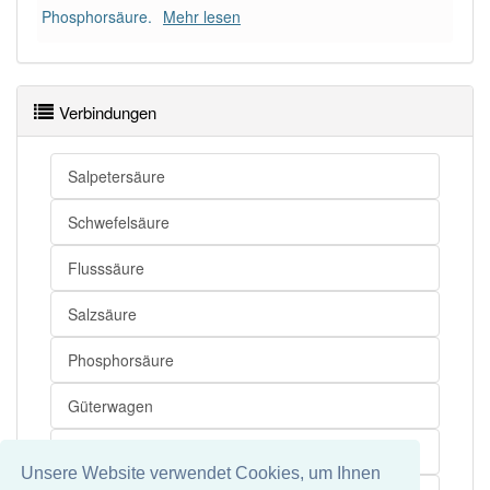
Phosphorsäure.
Mehr lesen
Wörter mit Endung
-topfwagen
aber mit einem
anderen Artikel
der
: 0
Verbindungen
94% unserer Spielapp-Nutzer haben den Artikel
korrekt erraten.
Salpetersäure
Schwefelsäure
Flusssäure
Salzsäure
Phosphorsäure
Güterwagen
Eisenbahn
Unsere Website verwendet Cookies, um Ihnen