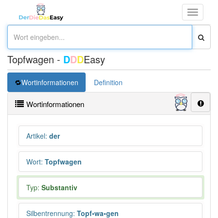
Toggle
navigati
Topfwagen -
D
D
D
Easy
Wortinformationen
Definition
Wortinformationen
Artikel
:
der
Wort
:
Topfwagen
Typ:
Substantiv
Silbentrennung
:
Topf•wa•gen