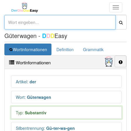
Toggle
navigati
Güterwagen -
D
D
D
Easy
Wortinformationen
Definition
Grammatik
Übersetz
Wortinformationen
Artikel
:
der
Wort
:
Güterwagen
Typ:
Substantiv
Silbentrennung
:
Gü•ter•wa•gen