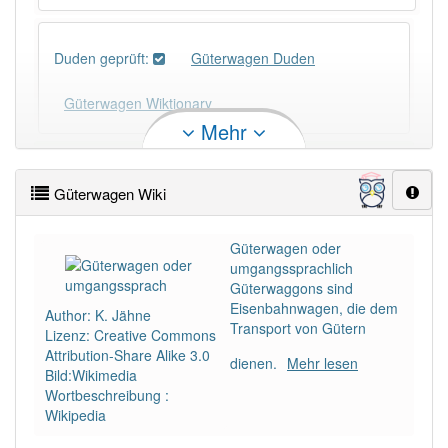
Duden geprüft:
Güterwagen Duden
Güterwagen Wiktionary
Mehr
×
Wörter, die mit "-
gen
" enden, haben fast immer
Artikel:
der
.
Güterwagen Wiki
DER:
418
Güterwagen oder
umgangssprachlich
DIE:
42
Ausnahmen
Beispiele
Güterwaggons sind
Eisenbahnwagen, die dem
Author: K. Jähne
DAS:
198
Ausnahmen
Beispiele
Transport von Gütern
Lizenz: Creative Commons
Attribution-Share Alike 3.0
dienen.
Mehr lesen
Bild:Wikimedia
PowerIndex:
3
Wortbeschreibung :
Wikipedia
Häufigkeit: 4 von 10