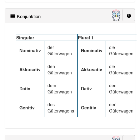
Wörter mit Endung
-güterwagen
: 1
Konjunktion
Wörter mit Endung
-güterwagen
aber mit einem
anderen Artikel
der
: 0
Singular
Plural 1
P
der
die
Nominativ
Nominativ
82% unserer Spielapp-Nutzer haben den Artikel
Güterwagen
Güterwagen
korrekt erraten.
den
die
Akkusativ
Akkusativ
Güterwagen
Güterwagen
dem
den
Dativ
Dativ
Güterwagen
Güterwagen
des
der
Genitiv
Genitiv
Güterwagens
Güterwagen