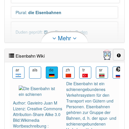
Plural
:
die Eisenbahnen
Duden geprüft:
Eisenbahn Duden
Mehr
Eisenbahn Wiktionary
Eisenbahn Wiki
PowerIndex:
91
ast
ar
als
de
zh
tr
sr
ru
Häufigkeit: 6 von 10
Die Eisenbahn ist ein
schienengebundenes
Wörter mit Endung
-eisenbahn
: 3
Verkehrssystem für den
Transport von Gütern und
Author: Gavieiro Juan M
Personen. Eisenbahnen
Lizenz: Creative Commons
Wörter mit Endung
-eisenbahn
aber mit einem
gehören zur Gruppe der
Attribution-Share Alike 3.0
anderen Artikel
die
: 0
Bahnen, d. h. der spur- und
Bild:Wikimedia
schienengebundenen
Wortbeschreibung :