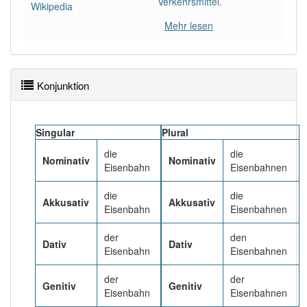
Verkehrsmittel.
81% unserer Spielapp-Nutzer haben den Artikel
Wikipedia
korrekt erraten.
Mehr lesen
Konjunktion
Singular
Plural
die
die
Nominativ
Nominativ
Eisenbahn
Eisenbahnen
die
die
Akkusativ
Akkusativ
Eisenbahn
Eisenbahnen
der
den
Dativ
Dativ
Eisenbahn
Eisenbahnen
der
der
Genitiv
Genitiv
Eisenbahn
Eisenbahnen