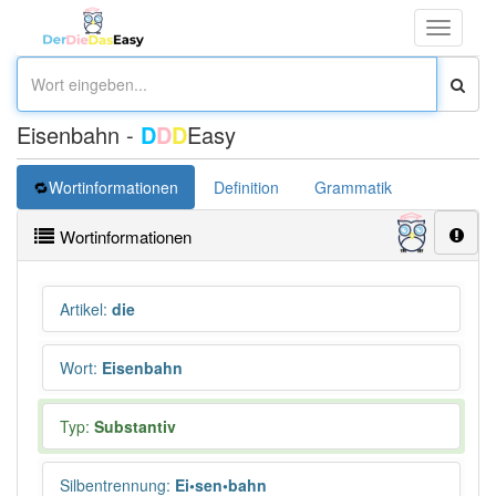
Toggle
navigati
Eisenbahn -
D
D
D
Easy
Wortinformationen
Definition
Grammatik
Synonym
Wortinformationen
Artikel
:
die
Wort
:
Eisenbahn
Typ:
Substantiv
Silbentrennung
:
Ei•sen•bahn