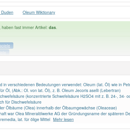
 Duden
Oleum Wiktionary
, haben fast immer Artikel:
das
.
spiele
iele
Häufigkeit: 4 von 10
rd in verschiedenen Bedeutungen verwendet: Oleum (lat. Öl) wie in Pe
 4
Wörter mit End
r Öl, (Abk.: Ol. von lat. Öl), z. B. Oleum Jecoris aselli (Lebertran)
chwefelsäure (konzentrierte Schwefelsäure H2SO4 mit z. B. 24-, 34- 
ich für Dischwefelsäure
ndet im Bereich
Chemie
98% unserer Spie
g der Ölbäume (Olea) innerhalb der Ölbaumgewächse (Oleaceae)
chaft war Olea Mineralölwerke AG der Gründungsname der späteren D
emedia, lat. für ölige Mittel
Mehr lesen