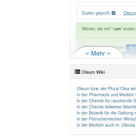
Duden geprüft:
Oleum
Wörter, die mit "-
um
" enden
DER:
505
Ausnahmen
Bei
Mehr
DIE:
22
Ausnahmen
Beisp
DAS:
1 814
Oleum Wiki
PowerIndex:
17
Oleum bzw. der Plural Olea wi
Wörter mit Endung
-oleum
:
in der Pharmazie und Medizin fü
in der Chemie für rauchende S
in der Chemie teilweise fälschl
Das Wort wird häufig verwe
in der Botanik für die Gattun
in der Petrochemischen Wirts
in der Medizin auch in: Oleosa r