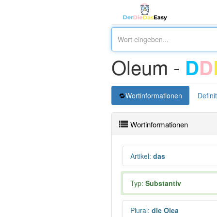
Oleum -
D
D
Wortinformationen
Defini
Wortinformationen
Artikel
:
das
Typ:
Substantiv
Plural
:
die Olea