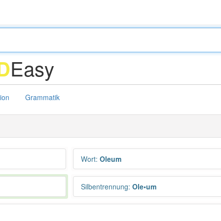
Easy
D
tion
Grammatik
Wort
:
Oleum
Silbentrennung
:
Ole•um