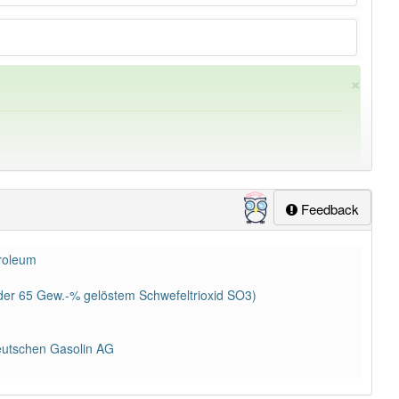
×
Feedback
troleum
ung
-oleum
aber mit einem anderen Artikel
das
: 0
oder 65 Gew.-% gelöstem Schwefeltrioxid SO3)
lapp-Nutzer haben den Artikel korrekt erraten.
eutschen Gasolin AG