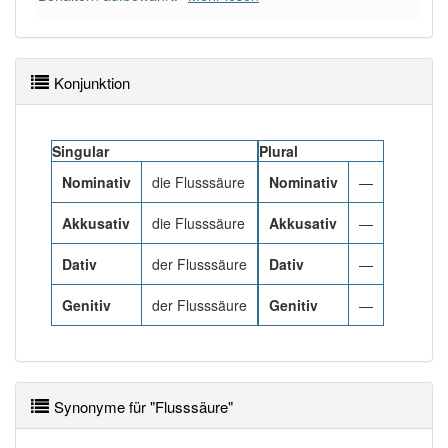
80% unserer Spielapp-Nutzer haben den Artikel
korrekt erraten.
Konjunktion
Singular
Plural
Nominativ
die Flusssäure
Nominativ
—
Akkusativ
die Flusssäure
Akkusativ
—
Dativ
der Flusssäure
Dativ
—
Genitiv
der Flusssäure
Genitiv
—
Synonyme für "Flusssäure"