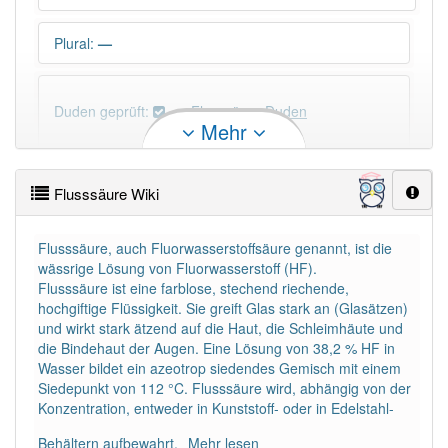
Plural
:
—
Duden geprüft:
Flusssäure Duden
Mehr
Flusssäure Wiktionary
Flusssäure Wiki
PowerIndex:
3
Flusssäure, auch Fluorwasserstoffsäure genannt, ist die
wässrige Lösung von Fluorwasserstoff (HF).
Häufigkeit: 4 von 10
Flusssäure ist eine farblose, stechend riechende,
hochgiftige Flüssigkeit. Sie greift Glas stark an (Glasätzen)
Wörter mit Endung
-flusssäure
: 1
und wirkt stark ätzend auf die Haut, die Schleimhäute und
die Bindehaut der Augen. Eine Lösung von 38,2 % HF in
Wasser bildet ein azeotrop siedendes Gemisch mit einem
Wörter mit Endung
-flusssäure
aber mit einem
Siedepunkt von 112 °C. Flusssäure wird, abhängig von der
anderen Artikel
die
: 0
Konzentration, entweder in Kunststoff- oder in Edelstahl-
Behältern aufbewahrt.
Mehr lesen