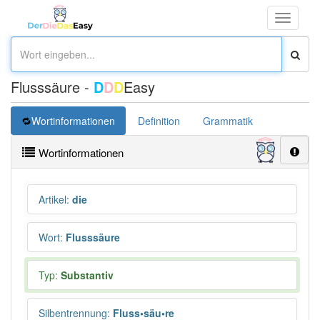
Toggle
navigati
Flusssäure -
D
D
D
Easy
Wortinformationen
Definition
Grammatik
Synonym
Wortinformationen
Artikel
:
die
Wort
:
Flusssäure
Typ:
Substantiv
Silbentrennung
:
Fluss•säu•re