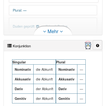
Plural
:
—
Duden geprüft:
Abkunft Duden
Mehr
Abkunft Wiktionary
Konjunktion
PowerIndex:
3
Singular
Plural
Häufigkeit: 4 von 10
Nominativ
die Abkunft
Nominativ
—
Wörter mit Endung
-abkunft
: 1
Akkusativ
die Abkunft
Akkusativ
—
Dativ
der Abkunft
Dativ
—
Wörter mit Endung
-abkunft
aber mit einem anderen
Artikel
die
: 0
Genitiv
der Abkunft
Genitiv
—