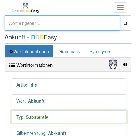
Toggle
navigati
Abkunft -
D
D
D
Easy
Wortinformationen
Grammatik
Synonyme
Überset
Wortinformationen
Artikel
:
die
Wort
:
Abkunft
Typ:
Substantiv
Silbentrennung
:
Ab•kunft