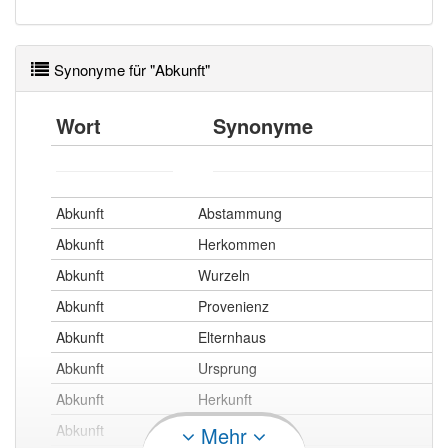
80% unserer Spielapp-Nutzer haben den Artikel
korrekt erraten.
Synonyme für "Abkunft"
Wort
Synonyme
Abkunft
Abstammung
Abkunft
Herkommen
Abkunft
Wurzeln
Abkunft
Provenienz
Abkunft
Elternhaus
Abkunft
Ursprung
Abkunft
Herkunft
Abkunft
Geburt
Mehr