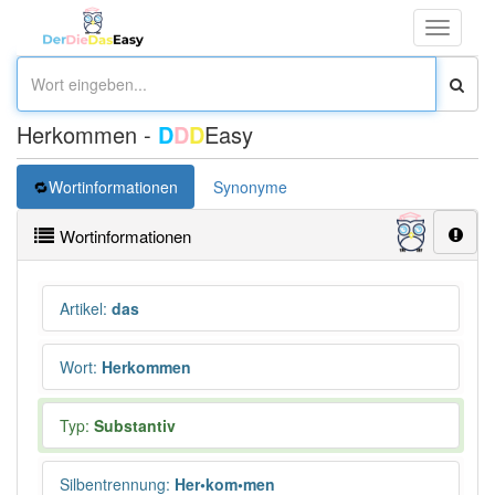
Toggle
navigati
Herkommen -
D
D
D
Easy
Wortinformationen
Synonyme
Wortinformationen
Artikel
:
das
Wort
:
Herkommen
Typ:
Substantiv
Silbentrennung
:
Her•kom•men