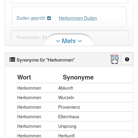
Duden geprüft:
Herkommen Duden
PowerIndex:
21
Mehr
Häufigkeit: 4 von 10
Synonyme für "Herkommen"
Wörter mit Endung
-herkommen
: 1
Wort
Synonyme
Wörter mit Endung
-herkommen
aber mit einem
Herkommen
Abkunft
anderen Artikel
das
: 0
Herkommen
Wurzeln
Herkommen
Provenienz
84% unserer Spielapp-Nutzer haben den Artikel
korrekt erraten.
Herkommen
Elternhaus
Herkommen
Ursprung
Herkommen
Herkunft