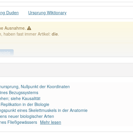
ung Duden
Ursprung Wiktionary
ine Ausnahme.
n, haben fast immer Artikel:
die
.
spiele
ele
Häufigkeit: 6 von 10
enursprung, Nullpunkt der Koordinaten
eines Bezugssystems
ng
: 1
Wörter mit End
hen; siehe Kausalität
eplikation in der Biologie
gspunkt eines Skelettmuskels in der Anatomie
 haben den Artikel korrekt erraten.
ens neuer biologischer Arten
ines Fließgewässers
Mehr lesen