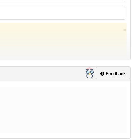
×
Feedback
ung
-ursprung
aber mit einem anderen Artikel
der
: 0