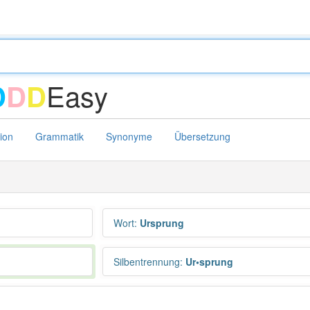
Easy
D
D
D
tion
Grammatik
Synonyme
Übersetzung
Wort
:
Ursprung
Silbentrennung
:
Ur•sprung