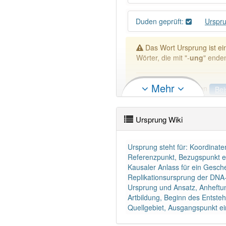
Duden geprüft:
Urspr
Das Wort Ursprung ist e
Wörter, die mit "-
ung
" ende
Mehr
DER:
127
Ausnahmen
Bei
DIE:
11 043
DAS:
2
Ausnahmen
Beispi
Ursprung Wiki
PowerIndex:
73
Ursprung steht für: Koordinat
Referenzpunkt, Bezugspunkt 
Wörter mit Endung
-urspru
Kausaler Anlass für ein Gesche
Replikationsursprung der DNA-R
Ursprung und Ansatz, Anheftun
97% unserer Spielapp-Nutzer
Artbildung, Beginn des Entsteh
Quellgebiet, Ausgangspunkt e