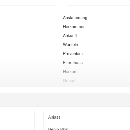
Abstammung
Herkommen
Abkunft
Wurzeln
Provenienz
Elternhaus
Herkunft
Geburt
Wurzel
Quell
Anlass
Quelle
Replikation