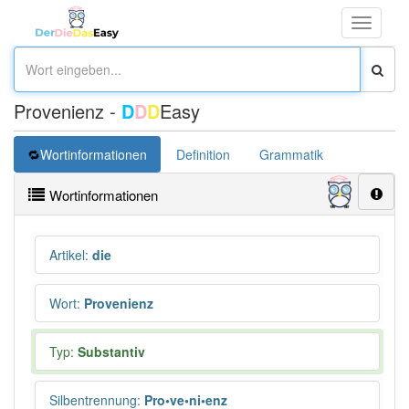
Toggle
navigati
Provenienz -
D
D
D
Easy
Wortinformationen
Definition
Grammatik
Synonym
Wortinformationen
Artikel
:
die
Wort
:
Provenienz
Typ:
Substantiv
Silbentrennung
:
Pro•ve•ni•enz