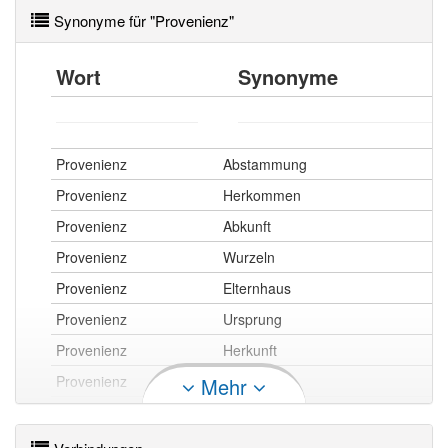
Synonyme für "Provenienz"
Wort
Synonyme
Provenienz
Abstammung
Provenienz
Herkommen
Provenienz
Abkunft
Provenienz
Wurzeln
Provenienz
Elternhaus
Provenienz
Ursprung
Provenienz
Herkunft
Provenienz
Geburt
Mehr
Provenienz openthesaurus