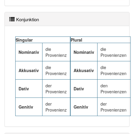
Das Wort wird häufig verwendet im Bereich
bildungssprachlich
Konjunktion
89% unserer Spielapp-Nutzer haben den Artikel
korrekt erraten.
Singular
Plural
die
die
Nominativ
Nominativ
Provenienz
Provenienzen
die
die
Akkusativ
Akkusativ
Provenienz
Provenienzen
der
den
Dativ
Dativ
Provenienz
Provenienzen
der
der
Genitiv
Genitiv
Provenienz
Provenienzen