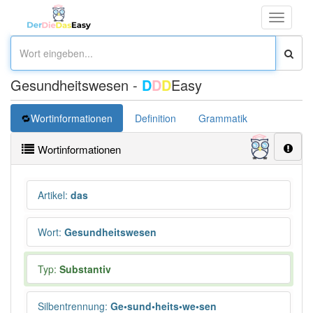
Toggle
navigati
Gesundheitswesen -
D
D
D
Easy
Wortinformationen
Definition
Grammatik
Synonym
Wortinformationen
Artikel
:
das
Wort
:
Gesundheitswesen
Typ:
Substantiv
Silbentrennung
:
Ge•sund•heits•we•sen