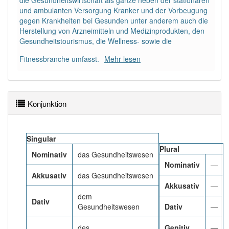
die Gesundheitswirtschaft als ganze neben der stationären
und ambulanten Versorgung Kranker und der Vorbeugung
gegen Krankheiten bei Gesunden unter anderem auch die
Wörter mit Endung
-gesundheitswesen
: 1
Herstellung von Arzneimitteln und Medizinprodukten, den
Gesundheitstourismus, die Wellness- sowie die
Wörter mit Endung
-gesundheitswesen
aber mit
Fitnessbranche umfasst.
einem anderen Artikel
das
Mehr lesen
: 0
96% unserer Spielapp-Nutzer haben den Artikel
korrekt erraten.
Konjunktion
Singular
Plural
Nominativ
das Gesundheitswesen
Nominativ
—
Akkusativ
das Gesundheitswesen
Akkusativ
—
dem
Dativ
Gesundheitswesen
Dativ
—
des
Genitiv
—