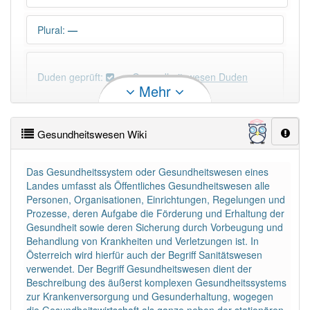
Plural
:
—
Duden geprüft:
Gesundheitswesen Duden
Mehr
Gesundheitswesen Wiktionary
Gesundheitswesen Wiki
×
Wörter, die mit "-
wesen
" enden, haben fast immer
Artikel:
das
.
Das Gesundheitssystem oder Gesundheitswesen eines
Landes umfasst als Öffentliches Gesundheitswesen alle
Personen, Organisationen, Einrichtungen, Regelungen und
DER:
0
Prozesse, deren Aufgabe die Förderung und Erhaltung der
DIE:
0
Gesundheit sowie deren Sicherung durch Vorbeugung und
DAS:
132
Behandlung von Krankheiten und Verletzungen ist. In
Österreich wird hierfür auch der Begriff Sanitätswesen
PowerIndex:
10
verwendet. Der Begriff Gesundheitswesen dient der
Beschreibung des äußerst komplexen Gesundheitssystems
zur Krankenversorgung und Gesunderhaltung, wogegen
Häufigkeit: 6 von 10