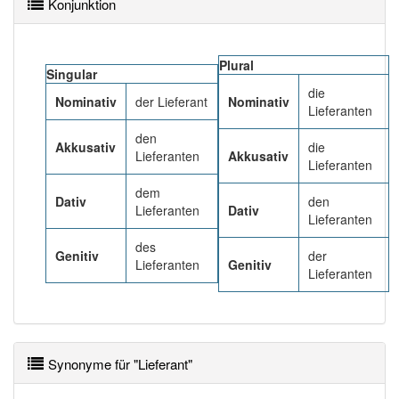
Konjunktion
Lieferanten (D)
PowerIndex:
421
Plural
Singular
die
Nominativ
der Lieferant
Nominativ
Häufigkeit: 6 von 10
Lieferanten
den
Akkusativ
die
Wörter mit Endung
-lieferant
: 7
Lieferanten
Akkusativ
Lieferanten
dem
Wörter mit Endung
-lieferant
aber mit einem anderen
Dativ
den
Lieferanten
Dativ
Artikel
der
: 0
Lieferanten
des
Genitiv
der
81% unserer Spielapp-Nutzer haben den Artikel
Lieferanten
Genitiv
Lieferanten
korrekt erraten.
Synonyme für "Lieferant"