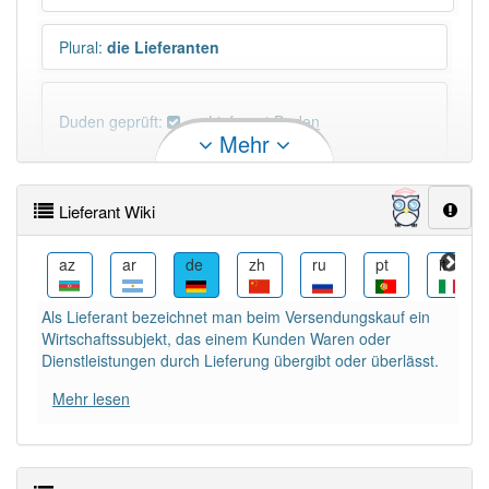
Plural
:
die Lieferanten
Duden geprüft:
Lieferant Duden
Mehr
Lieferant Wiktionary
Lieferant Wiki
×
Wörter, die mit "-
ant
" enden, haben fast immer
Artikel:
der
.
bcl
az
ar
de
zh
ru
pt
it
Als Lieferant bezeichnet man beim Versendungskauf ein
DER:
293
Wirtschaftssubjekt, das einem Kunden Waren oder
DIE:
8
Ausnahmen
Dienstleistungen durch Lieferung übergibt oder überlässt.
Beispiele
Mehr lesen
DAS:
41
Ausnahmen
Beispiele
N-Deklination
:
N-Deklination: -en Lieferant (N) und