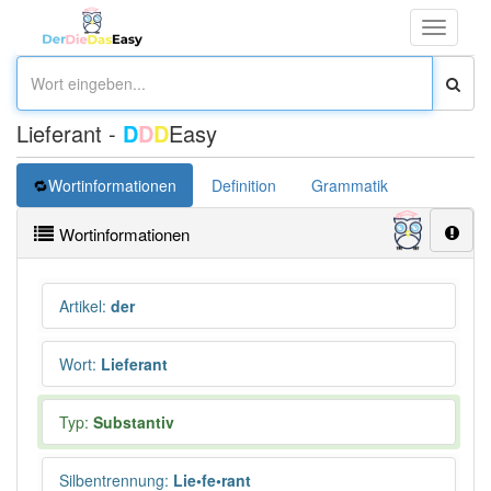
Toggle
navigati
Lieferant -
D
D
D
Easy
Wortinformationen
Definition
Grammatik
Synonym
Wortinformationen
Artikel
:
der
Wort
:
Lieferant
Typ:
Substantiv
Silbentrennung
:
Lie•fe•rant