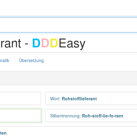
erant -
Easy
D
D
D
atik
Übersetzung
Wort
:
Rohstofflieferant
Silbentrennung
:
Roh•stoff•lie•fe•rant
nten