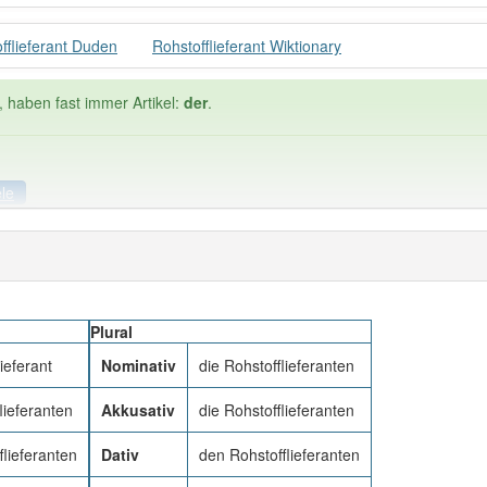
fflieferant Duden
Rohstofflieferant Wiktionary
, haben fast immer Artikel:
der
.
ele
iele
: -en Rohstofflieferant (N) und
PowerIndex:
3
Plural
Häufigkeit: 4 vo
ieferant
Nominativ
die Rohstofflieferanten
flieferant
: 1
Wörter mit End
lieferanten
Akkusativ
die Rohstofflieferanten
0
lieferanten
Dativ
den Rohstofflieferanten
 haben den Artikel korrekt erraten.