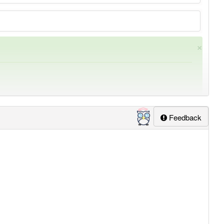
×
Feedback
n 10
ung
-rohstofflieferant
aber mit einem anderen Artikel
der
: