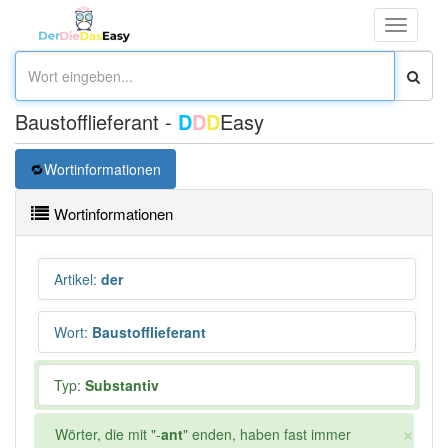
Toggle
navigati
Baustofflieferant -
D
D
D
Easy
Wortinformationen
Wortinformationen
Artikel
:
der
Wort
:
Baustofflieferant
Typ:
Substantiv
×
Wörter, die mit "-
ant
" enden, haben fast immer