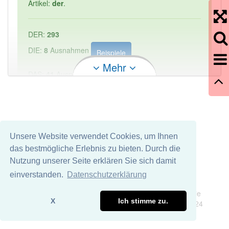
Artikel:
der
.
DER:
293
DIE:
8
Ausnahmen
Beispiele
Mehr
DAS:
41
Ausnahmen
Beispiele
PowerIndex:
1
Häufigkeit: 2 von 10
Unsere Website verwendet Cookies, um Ihnen
das bestmögliche Erlebnis zu bieten. Durch die
Wörter mit Endung
-baustofflieferant
aber mit einem
Nutzung unserer Seite erklären Sie sich damit
anderen Artikel: -1
einverstanden.
Datenschutzerklärung
Impressum
Datenschutz
Wir übernehmen keine Garantie und keine Haftung für die
81% unserer Spielapp-Nutzer haben den Artikel
X
Ich stimme zu.
Richtigkeit und Vollständigkeit dieser Seite. DDDEasy 2024
korrekt erraten.