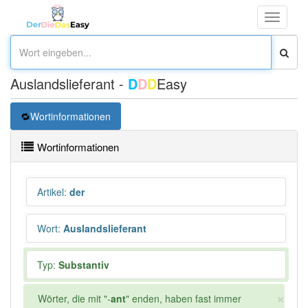
Toggle
navigati
Auslandslieferant -
D
D
D
Easy
Wortinformationen
Wortinformationen
Artikel
:
der
Wort
:
Auslandslieferant
Typ:
Substantiv
×
Wörter, die mit "-
ant
" enden, haben fast immer