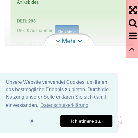
Artikel:
der
.
DER:
293
DIE:
8
Ausnahmen
Beispiele
Mehr
DAS:
41
Ausnahmen
Beispiele
PowerIndex:
1
Häufigkeit: 2 von 10
Unsere Website verwendet Cookies, um Ihnen
das bestmögliche Erlebnis zu bieten. Durch die
Wörter mit Endung
-auslandslieferant
aber mit
Nutzung unserer Seite erklären Sie sich damit
einem anderen Artikel: -1
einverstanden.
Datenschutzerklärung
Impressum
Datenschutz
Wir übernehmen keine Garantie und keine Haftung für die
91% unserer Spielapp-Nutzer haben den Artikel
X
Ich stimme zu.
Richtigkeit und Vollständigkeit dieser Seite. DDDEasy 2024
korrekt erraten.