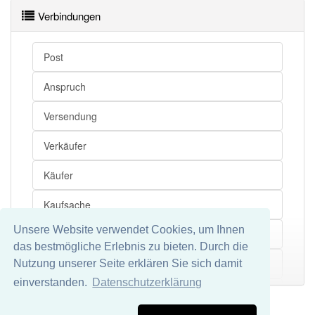
Verbindungen
Wörter mit Endung
-versendungskauf
aber mit
einem anderen Artikel
der
: 0
Post
Das Wort wird häufig verwendet im Bereich
Wirtschaft
Anspruch
Versendung
99% unserer Spielapp-Nutzer haben den Artikel
korrekt erraten.
Verkäufer
Käufer
Kaufsache
Unsere Website verwendet Cookies, um Ihnen
Kurierdienst
das bestmögliche Erlebnis zu bieten. Durch die
Paket
Nutzung unserer Seite erklären Sie sich damit
Mehr
einverstanden.
Datenschutzerklärung
Transportunternehmen
Impressum
Datenschutz