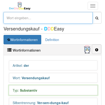
Toggle
navigati
Versendungskauf -
D
D
D
Easy
Wortinformationen
Definition
Wortinformationen
Artikel
:
der
Wort
:
Versendungskauf
Typ:
Substantiv
Silbentrennung
:
Ver•sen•dungs•kauf