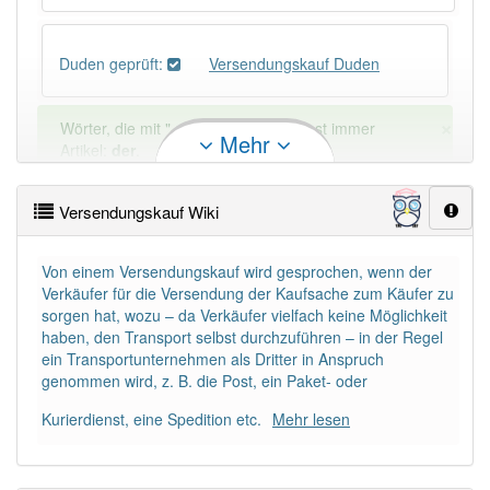
Duden geprüft:
Versendungskauf Duden
×
Wörter, die mit "-
uf
" enden, haben fast immer
Mehr
Artikel:
der
.
Versendungskauf Wiki
DER:
388
DIE:
0
Von einem Versendungskauf wird gesprochen, wenn der
DAS:
4
Ausnahmen
Beispiele
Verkäufer für die Versendung der Kaufsache zum Käufer zu
sorgen hat, wozu – da Verkäufer vielfach keine Möglichkeit
haben, den Transport selbst durchzuführen – in der Regel
PowerIndex:
3
ein Transportunternehmen als Dritter in Anspruch
genommen wird, z. B. die Post, ein Paket- oder
Häufigkeit: 2 von 10
Kurierdienst, eine Spedition etc.
Mehr lesen
Wörter mit Endung
-versendungskauf
: 1