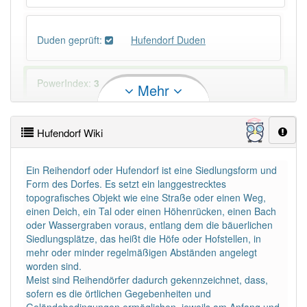
Duden geprüft:
Hufendorf Duden
PowerIndex:
3
Mehr
Häufigkeit: 2 von 10
Hufendorf Wiki
Wörter mit Endung
-hufendorf
: 2
Ein Reihendorf oder Hufendorf ist eine Siedlungsform und
Form des Dorfes. Es setzt ein langgestrecktes
Wörter mit Endung
-hufendorf
aber mit einem
topografisches Objekt wie eine Straße oder einen Weg,
anderen Artikel
das
: 0
einen Deich, ein Tal oder einen Höhenrücken, einen Bach
oder Wassergraben voraus, entlang dem die bäuerlichen
Siedlungsplätze, das heißt die Höfe oder Hofstellen, in
90% unserer Spielapp-Nutzer haben den Artikel
mehr oder minder regelmäßigen Abständen angelegt
korrekt erraten.
worden sind.
Meist sind Reihendörfer dadurch gekennzeichnet, dass,
sofern es die örtlichen Gegebenheiten und