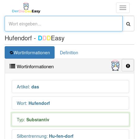
Toggle
navigati
Hufendorf -
D
D
D
Easy
Wortinformationen
Definition
Wortinformationen
Artikel
:
das
Wort
:
Hufendorf
Typ:
Substantiv
Silbentrennung
:
Hu•fen•dorf