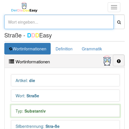
Toggle
navigati
Straße -
D
D
D
Easy
Wortinformationen
Definition
Grammatik
Synonym
Wortinformationen
Artikel
:
die
Wort
:
Straße
Typ:
Substantiv
Silbentrennung
:
Stra•ße