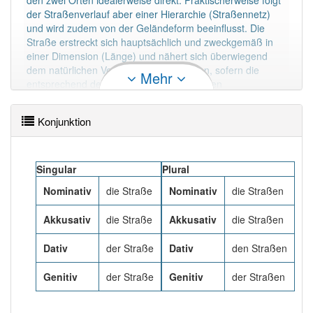
den zwei Orten idealerweise direkt. Praktischerweise folgt
88% unserer Spielapp-Nutzer haben den Artikel
der Straßenverlauf aber einer Hierarchie (Straßennetz)
korrekt erraten.
und wird zudem von der Geländeform beeinflusst. Die
Straße erstreckt sich hauptsächlich und zweckgemäß in
einer Dimension (Länge) und nähert sich überwiegend
dem natürlichen Verlauf des Geländes an, sofern die
Mehr
entsprechend der vorgesehenen maximalen
Fahrzeuggröße und -geschwindigkeit angemessenen
Krümmungsradien der Straße einen oberflächennahen
Konjunktion
Verlauf zulassen.
Mehr lesen
Singular
Plural
Nominativ
die Straße
Nominativ
die Straßen
Akkusativ
die Straße
Akkusativ
die Straßen
Dativ
der Straße
Dativ
den Straßen
Genitiv
der Straße
Genitiv
der Straßen