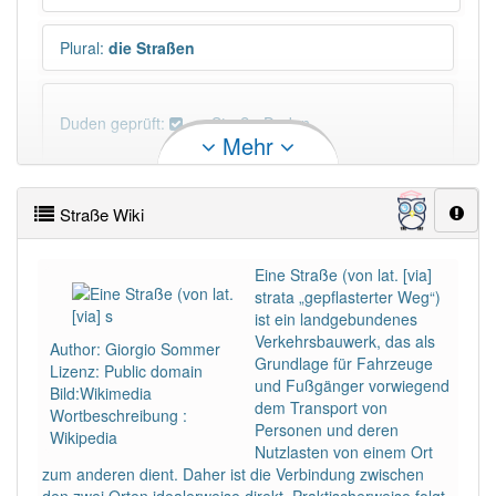
Plural
:
die Straßen
Duden geprüft:
Straße Duden
Mehr
Straße Wiktionary
Straße Wiki
PowerIndex:
2 761
Eine Straße (von lat. [via]
strata „gepflasterter Weg“)
Häufigkeit: 8 von 10
ist ein landgebundenes
Verkehrsbauwerk, das als
Author: Giorgio Sommer
Wörter mit Endung
-straße
: 115
Grundlage für Fahrzeuge
Lizenz: Public domain
und Fußgänger vorwiegend
Bild:Wikimedia
dem Transport von
Wortbeschreibung :
Wörter mit Endung
-straße
aber mit einem anderen
Personen und deren
Wikipedia
Artikel
die
: 0
Nutzlasten von einem Ort
zum anderen dient. Daher ist die Verbindung zwischen