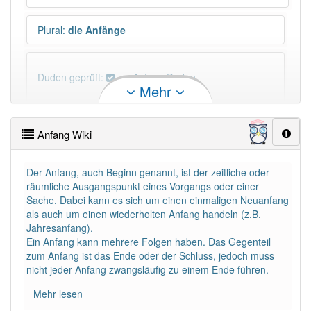
Plural
:
die Anfänge
Duden geprüft:
Anfang Duden
Mehr
Anfang Wiktionary
Anfang Wiki
×
Wörter, die mit "-
ang
" enden, haben fast immer
Artikel:
der
.
Der Anfang, auch Beginn genannt, ist der zeitliche oder
räumliche Ausgangspunkt eines Vorgangs oder einer
Sache. Dabei kann es sich um einen einmaligen Neuanfang
DER:
578
als auch um einen wiederholten Anfang handeln (z.B.
DIE:
5
Ausnahmen
Jahresanfang).
Beispiele
Ein Anfang kann mehrere Folgen haben. Das Gegenteil
zum Anfang ist das Ende oder der Schluss, jedoch muss
DAS:
7
Ausnahmen
Beispiele
nicht jeder Anfang zwangsläufig zu einem Ende führen.
Mehr lesen
PowerIndex:
10 321