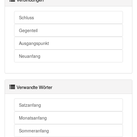
Anfang
Anbruch
Schluss
Anfang
Start
Gegenteil
Anfang
Beginn
Ausgangspunkt
Anfang openthesaurus
Neuanfang
Verwandte Wörter
Satzanfang
Monatsanfang
Sommeranfang