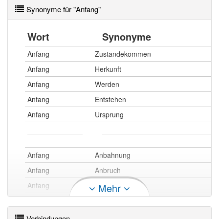
Synonyme für "Anfang"
Wort
Synonyme
Anfang
Zustandekommen
Anfang
Herkunft
Anfang
Werden
Anfang
Entstehen
Anfang
Ursprung
Anfang
Anbahnung
Anfang
Anbruch
Anfang
Auftakt
Mehr
Anfang
Geburtsstunde
Verbindungen