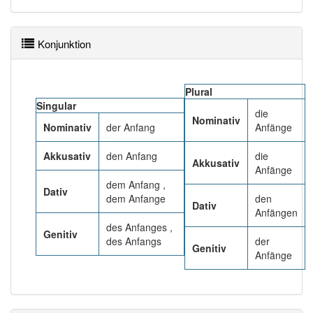
Häufigkeit: 8 von 10
Konjunktion
Wörter mit Endung
-anfang
: 20
Plural
Wörter mit Endung
-anfang
aber mit einem anderen
Singular
die
Artikel
der
: 0
Nominativ
Nominativ
der Anfang
Anfänge
80% unserer Spielapp-Nutzer haben den Artikel
Akkusativ
den Anfang
die
Akkusativ
korrekt erraten.
Anfänge
dem Anfang ,
Dativ
dem Anfange
den
Dativ
Anfängen
des Anfanges ,
Genitiv
des Anfangs
der
Genitiv
Anfänge