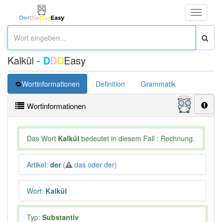
Toggle
navigati
Kalkül -
D
D
D
Easy
Wortinformationen
Definition
Grammatik
Synonym
Wortinformationen
Das Wort
Kalkül
bedeutet in diesem Fall : Rechnung.
Artikel
:
der
(
das oder der
)
Wort
:
Kalkül
Typ:
Substantiv