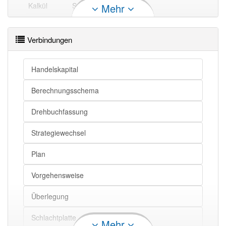
Kalkül
Schlachtplan
Mehr
Kalkül
Strategie
Verbindungen
Kalkül
Überlegung
Handelskapital
Kalkül
Berechnung
Berechnungsschema
Kalkül openthesaurus
Drehbuchfassung
Strategiewechsel
Plan
Vorgehensweise
Überlegung
Schlachtplatte
Mehr