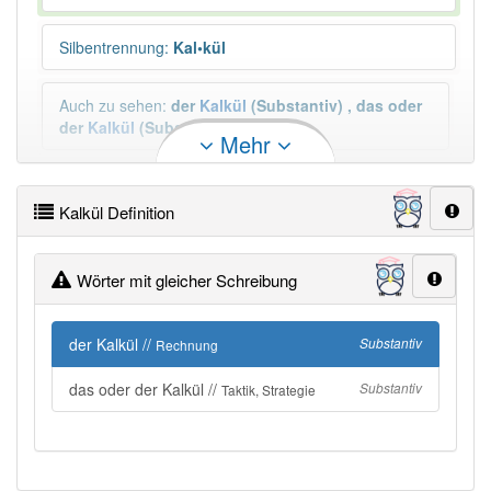
Silbentrennung
:
Kal•kül
Auch zu sehen
:
der
Kalkül
(Substantiv)
,
das oder
der
Kalkül
(Substantiv)
Mehr
Mehr
Plural
:
die Kalküle
Kalkül Definition
Duden geprüft:
Kalkül Duden
Wörter mit gleicher Schreibung
Kalkül Wiktionary
der Kalkül //
Substantiv
Rechnung
PowerIndex:
2
das oder der Kalkül //
Substantiv
Taktik, Strategie
Häufigkeit: 2 von 10