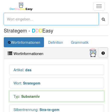
Toggle
navigati
Strategem -
D
D
D
Easy
Wortinformationen
Definition
Grammatik
Synonym
Wortinformationen
Artikel
:
das
Wort
:
Strategem
Typ:
Substantiv
Silbentrennung
:
Stra•te•gem