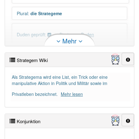
Plural
:
die Strategeme
Duden geprüft:
Strategem Duden
Mehr
Strategem Wiktionary
Strategem Wiki
PowerIndex:
5
Als Strategema wird eine List, ein Trick oder eine
manipulative Aktion in Politik und Militär sowie im
Häufigkeit: 4 von 10
Privatleben bezeichnet.
Mehr lesen
Wörter mit Endung
-strategem
: 1
Wörter mit Endung
-strategem
aber mit einem
Konjunktion
anderen Artikel
das
: 0