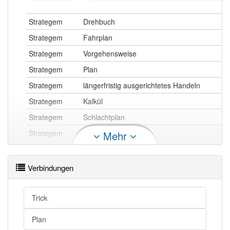
Strategem
Drehbuch
Strategem
Fahrplan
Strategem
Vorgehensweise
Strategem
Plan
Strategem
längerfristig ausgerichtetes Handeln
Strategem
Kalkül
Strategem
Schlachtplan
Strategem
Strategie
Mehr
Strategem
Masterplan
Verbindungen
Strategem
Kriegslist
Trick
Strategem
Strategema
Plan
Strategem
Stratagem