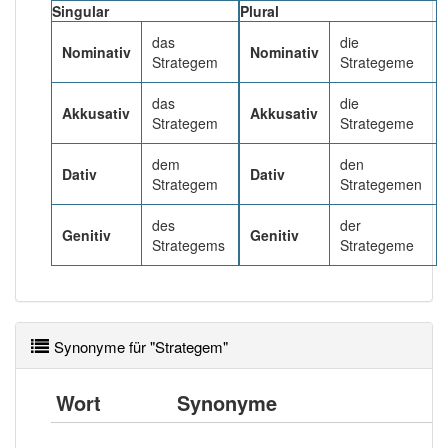
Das Wort wird häufig verwendet im Bereich
Singular
Plural
bildungssprachlich
das
die
Nominativ
Nominativ
Strategem
Strategeme
81% unserer Spielapp-Nutzer haben den Artikel
korrekt erraten.
das
die
Akkusativ
Akkusativ
Strategem
Strategeme
dem
den
Dativ
Dativ
Strategem
Strategemen
des
der
Genitiv
Genitiv
Strategems
Strategeme
Synonyme für "Strategem"
Wort
Synonyme