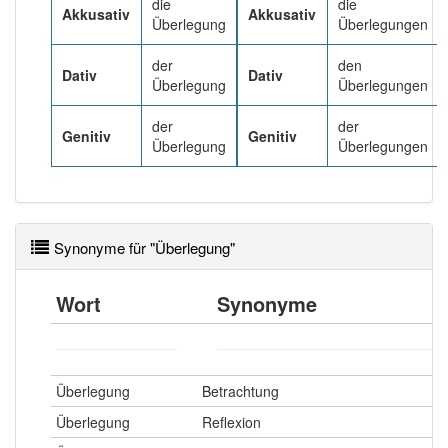
die
die
Akkusativ
Akkusativ
Überlegung
Überlegungen
Häufigkeit: 6 von 10
der
den
Dativ
Dativ
Überlegung
Überlegungen
Wörter mit Endung
-Überlegung
: 2
der
der
Genitiv
Genitiv
Überlegung
Überlegungen
Wörter mit Endung
-Überlegung
aber mit einem
anderen Artikel
die
: 0
93% unserer Spielapp-Nutzer haben den Artikel
korrekt erraten.
Synonyme für "Überlegung"
Wort
Synonyme
Überlegung
Betrachtung
Überlegung
Reflexion