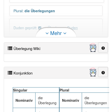
Plural
:
die Überlegungen
Duden geprüft:
Überlegung Duden
Mehr
Überlegung Wiktionary
Überlegung Wiki
×
Wörter, die mit "-
ung
" enden, haben fast immer
Artikel:
die
.
Konjunktion
DER:
127
Ausnahmen
Beispiele
DIE:
11 043
Singular
Plural
DAS:
2
Ausnahmen
Beispiele
die
die
Nominativ
Nominativ
Überlegung
Überlegungen
PowerIndex:
217