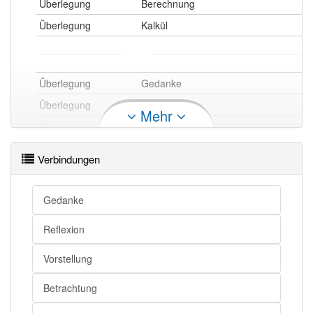
Überlegung
Berechnung
Überlegung
Kalkül
Überlegung
Gedanke
Überlegung
Erwägung
Mehr
Überlegung
Vorstellung
Verbindungen
Überlegung
Erörterung
Gedanke
Überlegung
Erläuterung
Überlegung
Eruierung
Reflexion
Überlegung
Darlegung
Vorstellung
Überlegung
Behandlung
Betrachtung