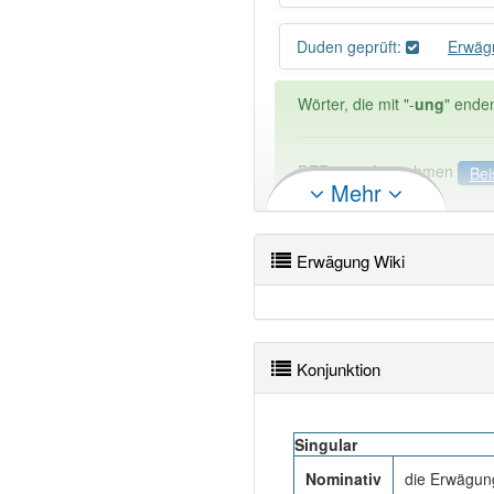
Duden geprüft:
Erwäg
Wörter, die mit "-
ung
" ende
DER:
127
Ausnahmen
Bei
Mehr
DIE:
11 043
DAS:
2
Ausnahmen
Beispi
Erwägung Wiki
PowerIndex:
10
Wörter mit Endung
-erwäg
Konjunktion
81% unserer Spielapp-Nutzer
Singular
Nominativ
die Erwägun