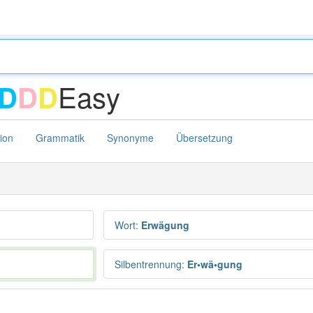
Easy
D
D
D
tion
Grammatik
Synonyme
Übersetzung
Wort
:
Erwägung
Silbentrennung
:
Er•wä•gung