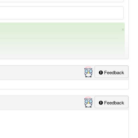
×
Feedback
ung
-erwägung
aber mit einem anderen Artikel
die
: 0
Feedback