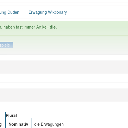
ung Duden
Erwägung Wiktionary
n, haben fast immer Artikel:
die
.
spiele
ele
Häufigkeit: 6 von 10
ung
: 3
Wörter mit End
 haben den Artikel korrekt erraten.
Plural
g
Nominativ
die Erwägungen