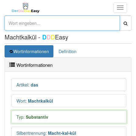
Toggle
navigati
Machtkalkül -
D
D
D
Easy
Wortinformationen
Definition
Wortinformationen
Artikel
:
das
Wort
:
Machtkalkül
Typ:
Substantiv
Silbentrennung
:
Macht•kal•kül