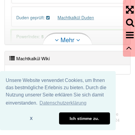
Duden geprüft:
Machtkalkül Duden
PowerIndex:
5
Mehr
Häufigkeit: 4 von 10
Machtkalkül Wiki
Wörter mit Endung
-machtkalkül
: 1
Unsere Website verwendet Cookies, um Ihnen
Wörter mit Endung
-machtkalkül
aber mit einem
das bestmögliche Erlebnis zu bieten. Durch die
anderen Artikel
das
: 0
Nutzung unserer Seite erklären Sie sich damit
einverstanden.
Datenschutzerklärung
Das Wort wird häufig verwendet im Bereich
oft
Impressum
Datenschutz
abwertend
Wir übernehmen keine Garantie und keine Haftung für die
X
Ich stimme zu.
Richtigkeit und Vollständigkeit dieser Seite. DDDEasy 2024
86% unserer Spielapp-Nutzer haben den Artikel
korrekt erraten.