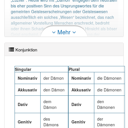
„Luzifer“. Heute wird mit „Dämon“ entgegen dem neutralen
93% unserer Spielapp-Nutzer haben den Artikel
bis eher positiven Sinn des Ursprungswortes für die
korrekt erraten.
gemeinten Geisteserscheinungen oder Geisteswesen
ausschließlich ein solches „Wesen“ bezeichnet, das nach
allgemeiner Vorstellung Menschen erschreckt, bedroht
oder ihnen Schaden zufügt, also in jeder Hinsicht als böser
Mehr
Geist erscheint. Die systematische Erfassung der
Dämonen bezeichnet man als Dämonologie.
Mehr lesen
Konjunktion
Singular
Plural
Nominativ
der Dämon
Nominativ
die Dämonen
Akkusativ
den Dämon
Akkusativ
die Dämonen
dem
den
Dativ
Dativ
Dämon
Dämonen
des
der
Genitiv
Genitiv
Dämons
Dämonen