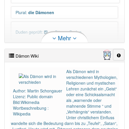
Plural
:
die Dämonen
Duden geprüft:
Dämon Duden
Mehr
Dämon Wiktionary
Dämon Wiki
PowerIndex:
5
Als Dämon wird in
verschiedenen Mythologien,
Häufigkeit: 4 von 10
Religionen und mystischen
Lehren zunächst ein „Geist“
Author: Martin Schongauer
Wörter mit Endung
-dämon
: 1
oder eine Schicksalsmacht
Lizenz: Public domain
als „warnende oder
Bild:Wikimedia
mahnende Stimme “ und
Wortbeschreibung :
Wörter mit Endung
-dämon
aber mit einem anderen
„Verhängnis“ verstanden.
Wikipedia
Artikel
der
: 0
Unter christlichem Einfluss
wandelte sich die Bedeutung dann bis zu „Teufel“, „Satan“,