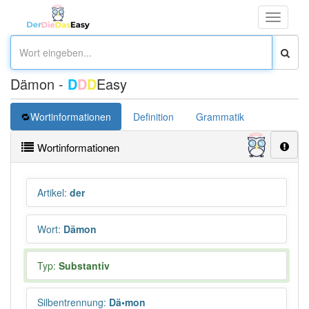
Toggle
navigati
Dämon -
D
D
D
Easy
Wortinformationen
Definition
Grammatik
Synonym
Wortinformationen
Artikel
:
der
Wort
:
Dämon
Typ:
Substantiv
Silbentrennung
:
Dä•mon