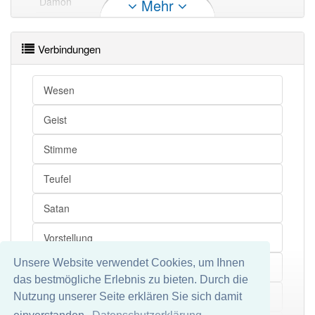
Dämon
Teufel
Mehr
Dämon
Beelzebub
Dämon
Antichrist
Verbindungen
Dämon
Gottseibeiuns
Dämon
Luzifer
Wesen
Dämon
Satan
Geist
Dämon
Diabolo
Stimme
Dämon
Mephistopheles
Teufel
Satan
Dämon
Schreckgespenst
Dämon
böser Geist
Vorstellung
Unsere Website verwendet Cookies, um Ihnen
Verhängnis
Dämon openthesaurus
das bestmögliche Erlebnis zu bieten. Durch die
Schaden
Nutzung unserer Seite erklären Sie sich damit
Mehr