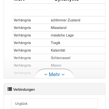
Verhängnis
schlimmer Zustand
Verhängnis
Missstand
Verhängnis
missliche Lage
Verhängnis
Tragik
Verhängnis
Kalamität
Verhängnis
Schlamassel
Verhängnis
Misere
Verhängnis
Malaise
Mehr
Verhängnis
kritische Situation
Verhängnis
Krisis
Verbindungen
Verhängnis
Krise
Unglück