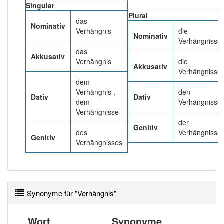
Singular
Plural
das
Häufigkeit: 4 von 10
Nominativ
Verhängnis
die
Nominativ
Verhängnisse
Wörter mit Endung
-verhängnis
: 1
das
Akkusativ
Verhängnis
die
Akkusativ
Verhängnisse
Wörter mit Endung
-verhängnis
aber mit einem
dem
anderen Artikel
das
: 0
Verhängnis ,
den
Dativ
Dativ
dem
Verhängnisse
84% unserer Spielapp-Nutzer haben den Artikel
Verhängnisse
korrekt erraten.
der
Genitiv
des
Verhängnisse
Genitiv
Verhängnisses
Synonyme für "Verhängnis"
Wort
Synonyme