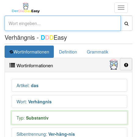
Toggle
navigati
Verhängnis -
D
D
D
Easy
Wortinformationen
Definition
Grammatik
Synonym
Wortinformationen
Artikel
:
das
Wort
:
Verhängnis
Typ:
Substantiv
Silbentrennung
:
Ver•häng•nis