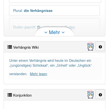
Plural
:
die Verhängnisse
Duden geprüft:
Verhängnis Duden
Mehr
Verhängnis Wiktionary
Verhängnis Wiki
×
Wörter, die mit "-
nis
" enden, haben fast immer
Artikel:
das
.
Unter einem Verhängnis wird heute im Deutschen ein
„(ungünstiges) Schicksal“, ein „Unheil“ oder „Unglück“
verstanden.
Mehr lesen
DER:
11
Ausnahmen
Beispiele
DIE:
112
Ausnahmen
Beispiele
Konjunktion
DAS:
382
PowerIndex:
29