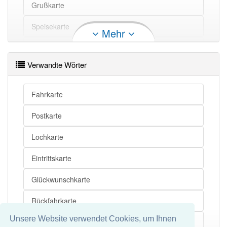
Grußkarte
Karte
Billett
Karte
Eintrittskarte
Speisekarte
Mehr
Karte
Ansichtspostkarte
Speisenkarte
Karte
Ansichtskarte
Verwandte Wörter
Ansichtspostkarte
Karte openthesaurus
Korrespondenzkarte
Fahrkarte
Speisezettel
Postkarte
Voucher
Lochkarte
Billett
Eintrittskarte
Fahrausweis
Glückwunschkarte
Fahrkarte
Rückfahrkarte
Fahrschein
Unsere Website verwendet Cookies, um Ihnen
Debitkarte