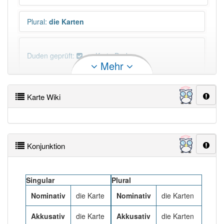
Plural
:
die Karten
Duden geprüft:
Karte Duden
Mehr
Karte Wiktionary
Karte Wiki
PowerIndex:
1 973
Häufigkeit: 8 von 10
Konjunktion
Wörter mit Endung
-karte
: 203
Singular
Plural
Wörter mit Endung
-karte
aber mit einem anderen
Nominativ
die Karte
Nominativ
die Karten
Artikel: 2
Akkusativ
die Karte
Akkusativ
die Karten