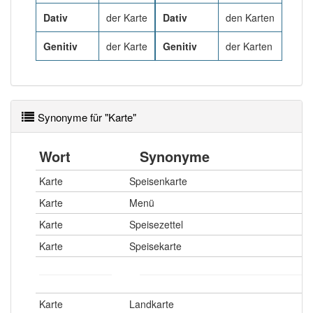
88% unserer Spielapp-Nutzer haben den Artikel
korrekt erraten.
Dativ
der Karte
Dativ
den Karten
Genitiv
der Karte
Genitiv
der Karten
Synonyme für "Karte"
Wort
Synonyme
Karte
Speisenkarte
Karte
Menü
Karte
Speisezettel
Karte
Speisekarte
Karte
Landkarte