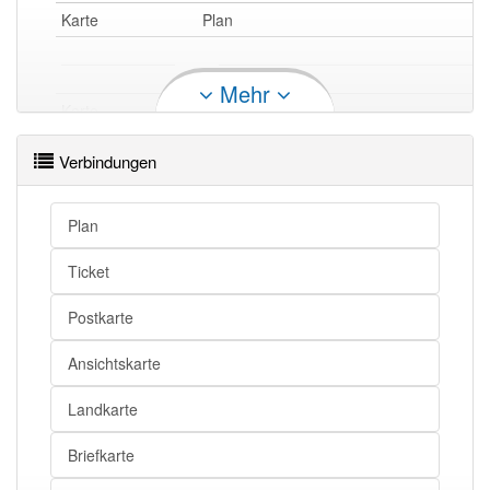
Karte
Plan
Mehr
Karte
Briefkarte
Karte
Bildpostkarte
Verbindungen
Karte
Postkarte
Karte
Grußkarte
Plan
Karte
Korrespondenzkarte
Ticket
Postkarte
Karte
Fahrschein
Ansichtskarte
Karte
Ticket
Karte
Fahrausweis
Landkarte
Karte
Voucher
Briefkarte
Karte
Fahrkarte