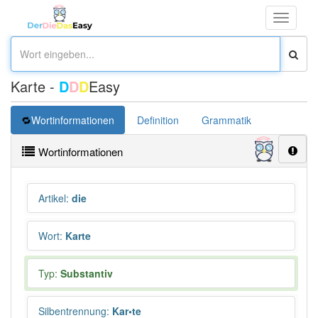
Toggle
navigati
Karte -
D
D
D
Easy
Wortinformationen
Definition
Grammatik
Synonym
Wortinformationen
Artikel
:
die
Wort
:
Karte
Typ:
Substantiv
Silbentrennung
:
Kar•te