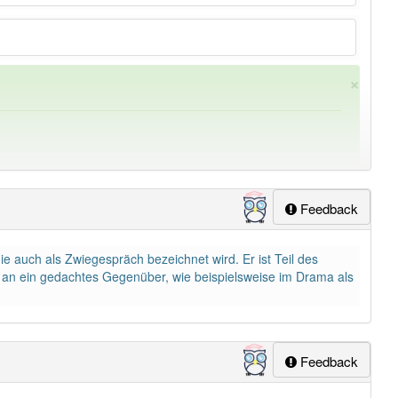
×
Feedback
e auch als Zwiegespräch bezeichnet wird. Er ist Teil des
ung
-unterredung
aber mit einem anderen Artikel
die
: 0
e an ein gedachtes Gegenüber, wie beispielsweise im Drama als
Feedback