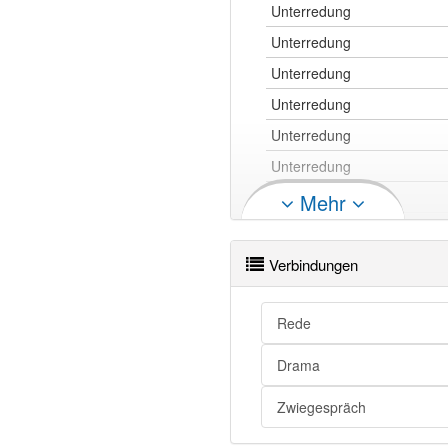
Unterredung
Unterredung
Unterredung
Unterredung
Unterredung
Unterredung
Unterredung
Mehr
Unterredung
Unterredung
Verbindungen
Unterredung
Rede
Unterredung openthesaurus
Drama
Zwiegespräch