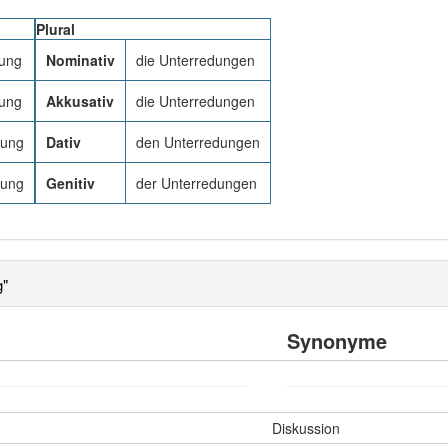
Plural
dung
Nominativ
die Unterredungen
dung
Akkusativ
die Unterredungen
dung
Dativ
den Unterredungen
dung
Genitiv
der Unterredungen
g"
Synonyme
Diskussion