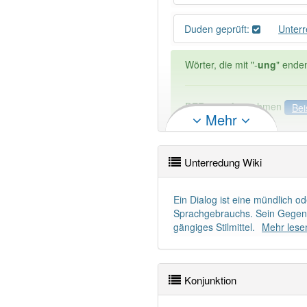
Duden geprüft:
Unter
Wörter, die mit "-
ung
" ende
DER:
127
Ausnahmen
Bei
Mehr
DIE:
11 043
DAS:
2
Ausnahmen
Beispi
Unterredung Wiki
PowerIndex:
3
Ein Dialog ist eine mündlich o
Wörter mit Endung
-unterr
Sprachgebrauchs. Sein Gegensa
gängiges Stilmittel.
Mehr lese
98% unserer Spielapp-Nutzer
Konjunktion