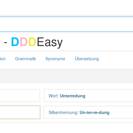
 -
Easy
D
D
D
tion
Grammatik
Synonyme
Übersetzung
Wort
:
Unterredung
Silbentrennung
:
Un•ter•re•dung