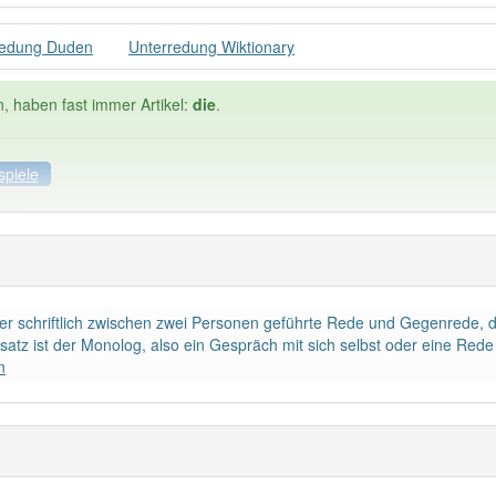
redung Duden
Unterredung Wiktionary
n, haben fast immer Artikel:
die
.
spiele
ele
Häufigkeit: 4 von 10
der schriftlich zwischen zwei Personen geführte Rede und Gegenrede, di
edung
: 1
Wörter mit End
tz ist der Monolog, also ein Gespräch mit sich selbst oder eine Red
n
 haben den Artikel korrekt erraten.