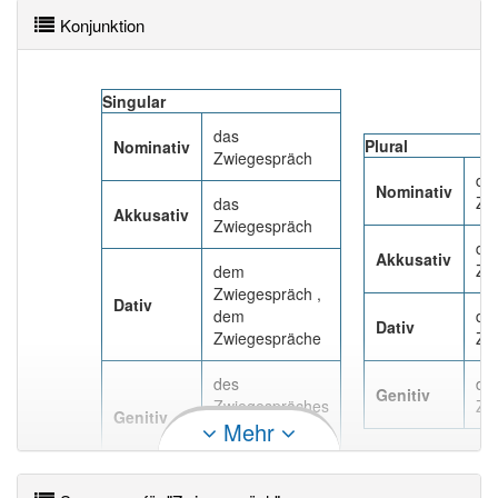
Das Wort wird häufig verwendet im Bereich
Konjunktion
gehoben
99% unserer Spielapp-Nutzer haben den Artikel
Singular
korrekt erraten.
das
Plural
Nominativ
Zwiegespräch
die
Nominativ
Zw
das
Akkusativ
Zwiegespräch
die
Akkusativ
Zw
dem
Zwiegespräch ,
Dativ
dem
de
Dativ
Zwiegespräche
Zw
des
de
Genitiv
Zwiegespräches
Zw
Genitiv
Mehr
, des
Zwiegesprächs