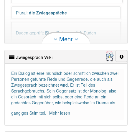
Plural
:
die Zwiegespräche
Duden geprüft:
Zwiegespräch Duden
Mehr
Zwiegespräch Wiktionary
Zwiegespräch Wiki
PowerIndex:
5
Ein Dialog ist eine mündlich oder schriftlich zwischen zwei
Personen geführte Rede und Gegenrede, die auch als
Häufigkeit: 4 von 10
Zwiegespräch bezeichnet wird. Er ist Teil des
Sprachgebrauchs. Sein Gegensatz ist der Monolog, also
Wörter mit Endung
-zwiegespräch
: 1
ein Gespräch mit sich selbst oder eine Rede an ein
gedachtes Gegenüber, wie beispielsweise im Drama als
Wörter mit Endung
-zwiegespräch
aber mit einem
gängiges Stilmittel.
Mehr lesen
anderen Artikel
das
: 0