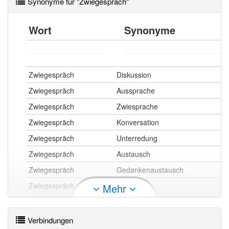
Synonyme für "Zwiegespräch"
Wort
Synonyme
Zwiegespräch
Diskussion
Zwiegespräch
Aussprache
Zwiegespräch
Zwiesprache
Zwiegespräch
Konversation
Zwiegespräch
Unterredung
Zwiegespräch
Austausch
Zwiegespräch
Gedankenaustausch
Zwiegespräch
Gespräch
Mehr
Zwiegespräch
Unterhaltung
Zwiegespräch
Wortwechsel
Verbindungen