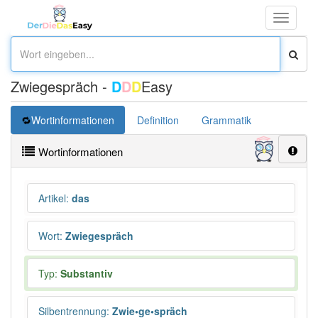
Toggle
navigati
Zwiegespräch -
D
D
D
Easy
Wortinformationen
Definition
Grammatik
Synonym
Wortinformationen
Artikel
:
das
Wort
:
Zwiegespräch
Typ:
Substantiv
Silbentrennung
:
Zwie•ge•spräch