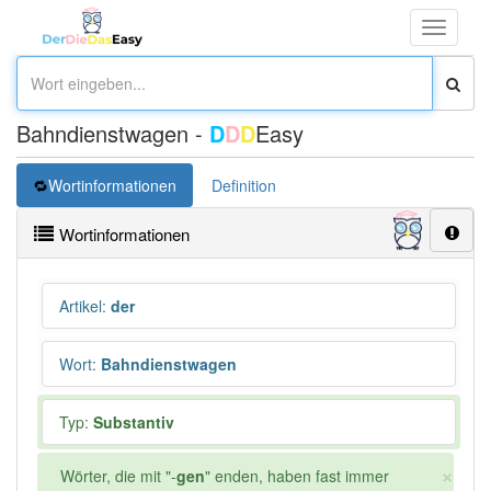
Toggle
navigati
Bahndienstwagen -
D
D
D
Easy
Wortinformationen
Definition
Wortinformationen
Artikel
:
der
Wort
:
Bahndienstwagen
Typ:
Substantiv
×
Wörter, die mit "-
gen
" enden, haben fast immer