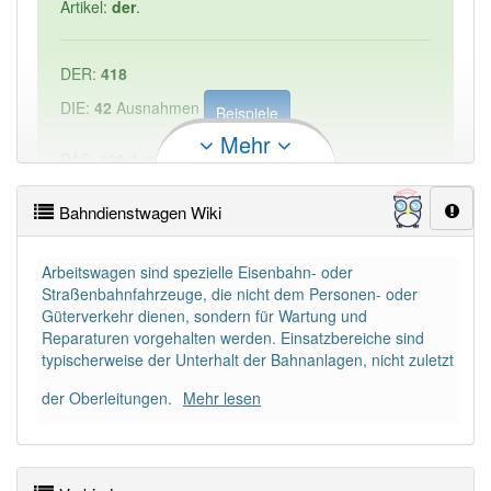
Artikel:
der
.
DER:
418
DIE:
42
Ausnahmen
Beispiele
Mehr
DAS:
198
Ausnahmen
Beispiele
Bahndienstwagen Wiki
PowerIndex:
1
Arbeitswagen sind spezielle Eisenbahn- oder
Häufigkeit: 2 von 10
Straßenbahnfahrzeuge, die nicht dem Personen- oder
Güterverkehr dienen, sondern für Wartung und
Reparaturen vorgehalten werden. Einsatzbereiche sind
Wörter mit Endung
-bahndienstwagen
aber mit
typischerweise der Unterhalt der Bahnanlagen, nicht zuletzt
einem anderen Artikel: -1
der Oberleitungen.
Mehr lesen
98% unserer Spielapp-Nutzer haben den Artikel
korrekt erraten.