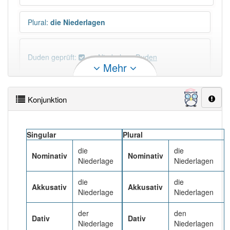
Plural
:
die Niederlagen
Duden geprüft:
Niederlage Duden
Mehr
Niederlage Wiktionary
Konjunktion
PowerIndex:
241
Singular
Plural
Häufigkeit: 6 von 10
die
die
Nominativ
Nominativ
Niederlage
Niederlagen
Wörter mit Endung
-niederlage
: 10
die
die
Akkusativ
Akkusativ
Niederlage
Niederlagen
Wörter mit Endung
-niederlage
aber mit einem
anderen Artikel
die
: 0
der
den
Dativ
Dativ
Niederlage
Niederlagen