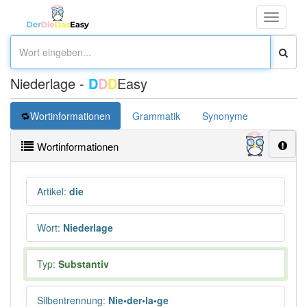
Toggle
navigati
Niederlage -
D
D
D
Easy
Wortinformationen
Grammatik
Synonyme
Überset
Wortinformationen
Artikel
:
die
Wort
:
Niederlage
Typ:
Substantiv
Silbentrennung
:
Nie•der•la•ge