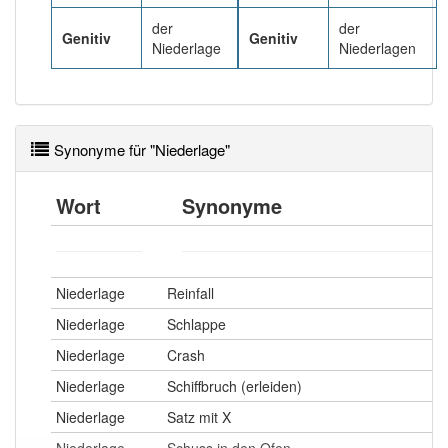
92% unserer Spielapp-Nutzer haben den Artikel
korrekt erraten.
der
der
Genitiv
Genitiv
Niederlage
Niederlagen
Synonyme für "Niederlage"
Wort
Synonyme
Niederlage
Reinfall
Niederlage
Schlappe
Niederlage
Crash
Niederlage
Schiffbruch (erleiden)
Niederlage
Satz mit X