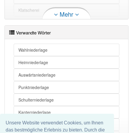
Klatscherei
Mehr
Niederlage
Verlust
Schlappermilch
Niederlage
Fiasko
Verwandte Wörter
K.-o.-Niederlage
Niederlage
Pleite
Gewinn-und-Verlust-Rechnung
Niederlage
Debakel
Wahlniederlage
Ohrfeige
Heimniederlage
Niederlage openthesaurus
Crashbox
Auswärtsniederlage
Versagensangst
Punktniederlage
Fehlversuch
Schulterniederlage
Rohrkrepierer
Kanterniederlage
Kloß
Unsere Website verwendet Cookies, um Ihnen
K.-o.-Niederlage
das bestmögliche Erlebnis zu bieten. Durch die