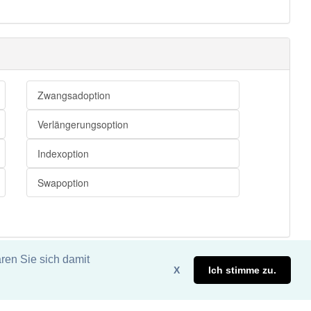
Zwangsadoption
Verlängerungsoption
Indexoption
Swapoption
ren Sie sich damit
X
Ich stimme zu.
eite. DDDEasy 2024