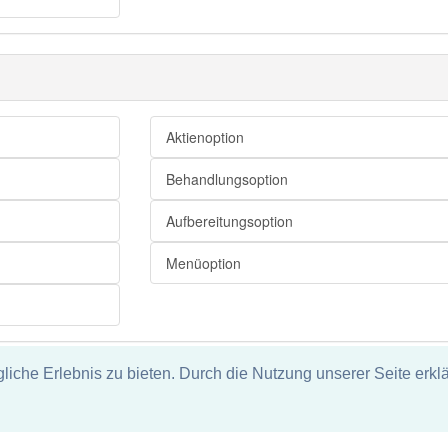
Alternative
Auswahlmöglichkeit
Wahlmöglichkeit
Einstellung
Aktienoption
Einstellwert
Behandlungsoption
Aufbereitungsoption
Auswahlantwort
Menüoption
Lösung
Auswahlmöglichkeit
Antwortvorschlag
Antwortmöglichkeit
che Erlebnis zu bieten. Durch die Nutzung unserer Seite erklä
tz
ie und keine Haftung für die Richtigkeit und Vollständigkeit dieser S