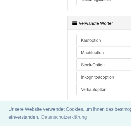
Option
Option
Verwandte Wörter
Option
Option
Kaufoption
Option
Machtoption
Stock-Option
Option
Inkognitoadoption
Option
Option
Verkaufoption
Option
Option
Unsere Website verwendet Cookies, um Ihnen das bestmögli
Impressum
Datenschu
einverstanden.
Datenschutzerklärung
Option openthesaurus
Wir übernehmen keine Garant