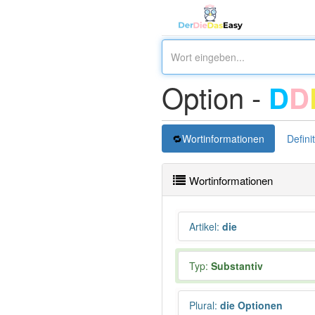
Option -
D
D
Wortinformationen
Defini
Wortinformationen
Artikel
:
die
Typ:
Substantiv
Plural
:
die Optionen