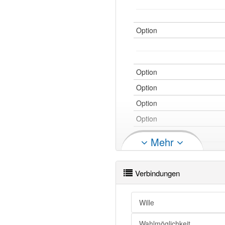
Option
Option
Option
Option
Option
Option
Mehr
Option
Option
Verbindungen
Wille
Option
Option
Wahlmöglichkeit