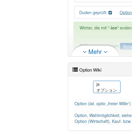
Duden geprüft:
Optio
Wörter, die mit "-
ion
" enden
DER:
21
Ausnahmen
Beis
Mehr
DIE:
2 809
DAS:
114
Ausnahmen
Bei
Option Wiki
PowerIndex:
31
ko
ja
s
옵션
オプション
Wörter mit Endung
-option
:
Option (lat. optio „freier Wille“)
94% unserer Spielapp-Nutzer
Option, Wahlmöglichkeit, siehe
Option (Wirtschaft), Kauf- bzw.