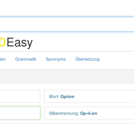
Easy
D
tion
Grammatik
Synonyme
Übersetzung
Wort
:
Option
Silbentrennung
:
Op•ti•on