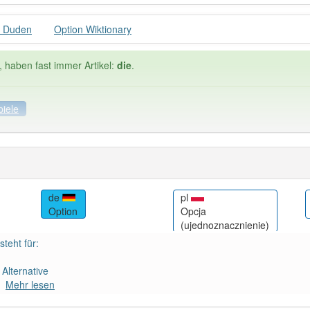
n Duden
Option Wiktionary
, haben fast immer Artikel:
die
.
piele
spiele
Häufigkeit: 6 von 10
de
pl
Option
Opcja
 10
Wörter mit End
(ujednoznacznienie)
 steht für:
 haben den Artikel korrekt erraten.
 Alternative
Mehr lesen