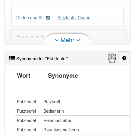
Duden geprüft:
Putzteufel Duden
PowerIndex:
5
Mehr
Häufigkeit: 4 von 10
Synonyme für "Putzteufel"
Wörter mit Endung
-putzteufel
: 1
Wort
Synonyme
Wörter mit Endung
-putzteufel
aber mit einem
anderen Artikel
der
: 0
Putzteufel
Putzkraft
Das Wort wird häufig verwendet im Bereich
Putzteufel
Bedienerin
umgangssprachlich
Putzteufel
Reinmachefrau
84% unserer Spielapp-Nutzer haben den Artikel
Putzteufel
Raumkosmetikerin
korrekt erraten.