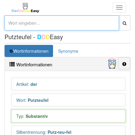
Toggle
navigati
Putzteufel -
D
D
D
Easy
Wortinformationen
Synonyme
Wortinformationen
Artikel
:
der
Wort
:
Putzteufel
Typ:
Substantiv
Silbentrennung
:
Putz•teu•fel