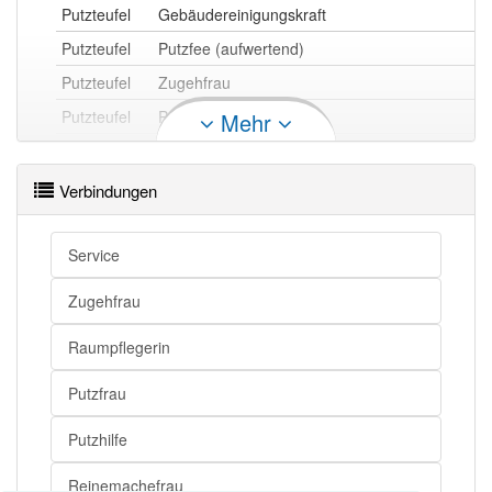
Putzteufel
Gebäudereinigungskraft
Putzteufel
Putzfee (aufwertend)
Putzteufel
Zugehfrau
Putzteufel
Putzhilfe
Mehr
Putzteufel
Mitarbeiterin eines Reinigungs-Service
Putzteufel
Mitarbeiterin einer Reinigungsfirma
Verbindungen
Putzteufel
Putze (herablassend)
Putzteufel
Putzfrau
Service
Putzteufel
Raumpflegerin
Zugehfrau
Putzteufel
Reinemachefrau
Raumpflegerin
Putzteufel
Reinigungskraft
Putzteufel
Sauberkeitsfanatiker
Putzfrau
Putzhilfe
Putzfimmel (Bsp.: Er hat den Putzteufel
Reinemachefrau
Putzteufel