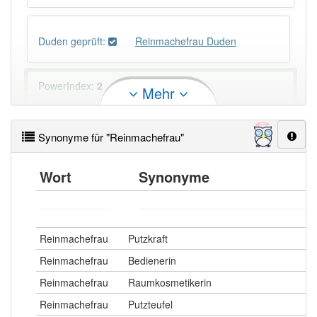
Duden geprüft:
Reinmachefrau Duden
PowerIndex:
2
Mehr
Häufigkeit: 2 von 10
Synonyme für "Reinmachefrau"
Wörter mit Endung
-reinmachefrau
: 1
Wort
Synonyme
Wörter mit Endung
-reinmachefrau
aber mit einem
anderen Artikel
die
: 0
Reinmachefrau
Putzkraft
97% unserer Spielapp-Nutzer haben den Artikel
Reinmachefrau
Bedienerin
korrekt erraten.
Reinmachefrau
Raumkosmetikerin
Reinmachefrau
Putzteufel