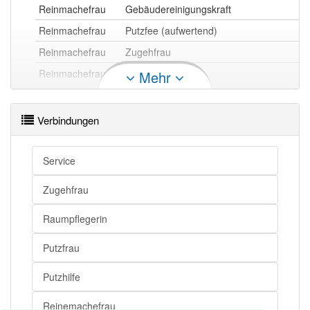
Reinmachefrau
Gebäudereinigungskraft
Reinmachefrau
Putzfee (aufwertend)
Reinmachefrau
Zugehfrau
Reinmachefrau
Putzhilfe
Mehr
Reinmachefrau
Mitarbeiterin eines Reinigungs-Service
Reinmachefrau
Mitarbeiterin einer Reinigungsfirma
Verbindungen
Reinmachefrau
Putze (herablassend)
Reinmachefrau
Putzfrau
Service
Reinmachefrau
Raumpflegerin
Zugehfrau
Reinmachefrau
Reinemachefrau
Raumpflegerin
Reinmachefrau
Reinigungskraft
Putzfrau
Reinmachefrau openthesaurus
Putzhilfe
Reinemachefrau