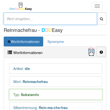
Toggle
navigati
Reinmachefrau -
D
D
D
Easy
Wortinformationen
Synonyme
Wortinformationen
Artikel
:
die
Wort
:
Reinmachefrau
Typ:
Substantiv
Silbentrennung
:
Rein•ma•che•frau