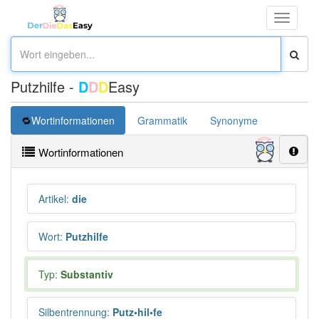
Toggle
navigati
Putzhilfe -
D
D
D
Easy
Wortinformationen
Grammatik
Synonyme
Überset
Wortinformationen
Artikel
:
die
Wort
:
Putzhilfe
Typ:
Substantiv
Silbentrennung
:
Putz•hil•fe