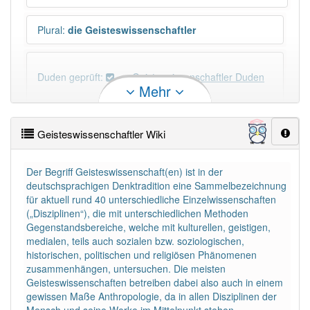
Plural
:
die Geisteswissenschaftler
Duden geprüft:
Geisteswissenschaftler Duden
Mehr
Geisteswissenschaftler Wiktionary
Geisteswissenschaftler Wiki
×
Wörter, die mit "-
ler
" enden, haben fast immer
Artikel:
der
.
Der Begriff Geisteswissenschaft(en) ist in der
deutschsprachigen Denktradition eine Sammelbezeichnung
für aktuell rund 40 unterschiedliche Einzelwissenschaften
DER:
1 397
(„Disziplinen“), die mit unterschiedlichen Methoden
DIE:
9
Ausnahmen
Gegenstandsbereiche, welche mit kulturellen, geistigen,
Beispiele
medialen, teils auch sozialen bzw. soziologischen,
historischen, politischen und religiösen Phänomenen
DAS:
11
Ausnahmen
Beispiele
zusammenhängen, untersuchen. Die meisten
Geisteswissenschaften betreiben dabei also auch in einem
gewissen Maße Anthropologie, da in allen Disziplinen der
PowerIndex:
5