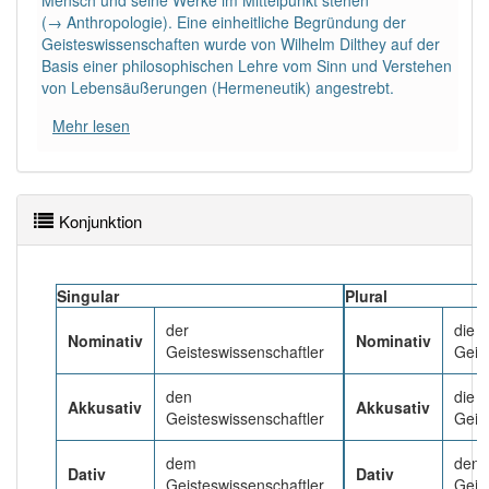
Mensch und seine Werke im Mittelpunkt stehen
(→ Anthropologie). Eine einheitliche Begründung der
Geisteswissenschaften wurde von Wilhelm Dilthey auf der
Häufigkeit: 4 von 10
Basis einer philosophischen Lehre vom Sinn und Verstehen
von Lebensäußerungen (Hermeneutik) angestrebt.
Wörter mit Endung
-geisteswissenschaftler
: 1
Mehr lesen
Wörter mit Endung
-geisteswissenschaftler
aber
mit einem anderen Artikel
der
: 0
Konjunktion
85% unserer Spielapp-Nutzer haben den Artikel
korrekt erraten.
Singular
Plural
der
die
Nominativ
Nominativ
Geisteswissenschaftler
Geis
den
die
Akkusativ
Akkusativ
Geisteswissenschaftler
Geis
dem
den
Dativ
Dativ
Geisteswissenschaftler
Geis