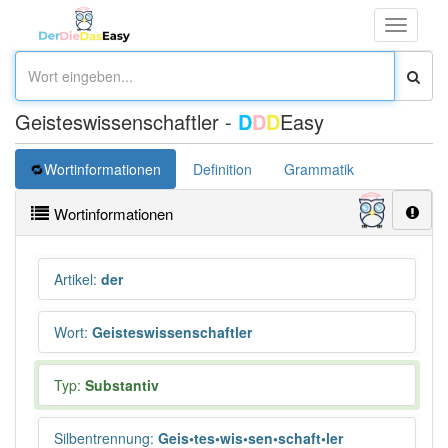
Toggle
navigati
Geisteswissenschaftler -
D
D
D
Easy
Wortinformationen
Definition
Grammatik
Wortinformationen
Artikel
:
der
Wort
:
Geisteswissenschaftler
Typ:
Substantiv
Silbentrennung
:
Geis•tes•wis•sen•schaft•ler