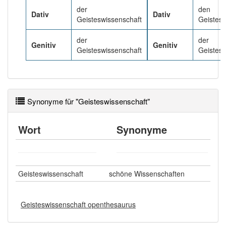
der
den
Dativ
Dativ
Geisteswissenschaft
Geistes
der
der
Genitiv
Genitiv
Geisteswissenschaft
Geistes
Synonyme für "Geisteswissenschaft"
Wort
Synonyme
Geisteswissenschaft
schöne Wissenschaften
Geisteswissenschaft openthesaurus