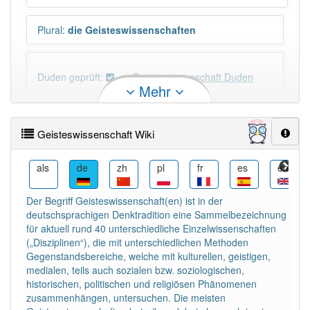
Plural
:
die Geisteswissenschaften
Duden geprüft:
Geisteswissenschaft Duden
Mehr
Geisteswissenschaft Wiktionary
Geisteswissenschaft Wiki
×
Wörter, die mit "-
schaft
" enden, haben fast immer
Artikel:
die
.
als
de
zh
pl
fr
es
en
nl
Der Begriff Geisteswissenschaft(en) ist in der
DER:
13
Ausnahmen
deutschsprachigen Denktradition eine Sammelbezeichnung
Beispiele
für aktuell rund 40 unterschiedliche Einzelwissenschaften
DIE:
879
(„Disziplinen“), die mit unterschiedlichen Methoden
Gegenstandsbereiche, welche mit kulturellen, geistigen,
DAS:
1
Ausnahmen
Beispiele
medialen, teils auch sozialen bzw. soziologischen,
historischen, politischen und religiösen Phänomenen
zusammenhängen, untersuchen. Die meisten
PowerIndex:
3