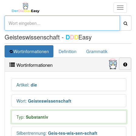
Toggle
navigati
Geisteswissenschaft -
D
D
D
Easy
Wortinformationen
Definition
Grammatik
Synonym
Wortinformationen
Artikel
:
die
Wort
:
Geisteswissenschaft
Typ:
Substantiv
Silbentrennung
:
Geis•tes•wis•sen•schaft