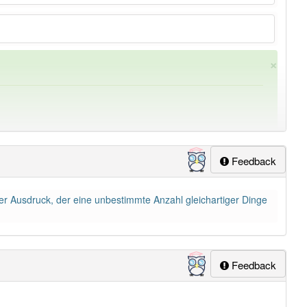
×
Feedback
r Ausdruck, der eine unbestimmte Anzahl gleichartiger Dinge
ung
-sammelbezeichnung
aber mit einem anderen Artikel
lapp-Nutzer haben den Artikel korrekt erraten.
Feedback