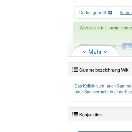
Duden geprüft:
Samme
Wörter, die mit "-
ung
" ende
DER:
127
Ausnahmen
Bei
Mehr
DIE:
11 043
DAS:
2
Ausnahmen
Beispi
Sammelbezeichnung Wiki
PowerIndex:
17
Das Kollektivum, auch Sammeln
Wörter mit Endung
-samme
oder Sachverhalte in einer Kl
Das Wort wird häufig verwe
Konjunktion