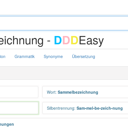
ichnung -
Easy
D
D
D
tion
Grammatik
Synonyme
Übersetzung
Wort
:
Sammelbezeichnung
Silbentrennung
:
Sam•mel•be•zeich•nung
nungen