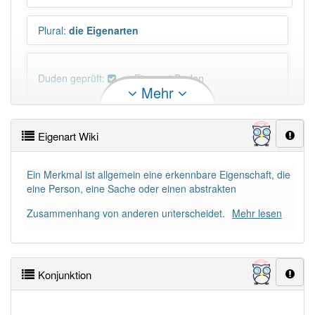
Plural
:
die Eigenarten
Duden geprüft:
Eigenart Duden
Mehr
Eigenart Wiktionary
Eigenart Wiki
PowerIndex:
7
Ein Merkmal ist allgemein eine erkennbare Eigenschaft, die
eine Person, eine Sache oder einen abstrakten
Häufigkeit: 4 von 10
Zusammenhang von anderen unterscheidet.
Mehr lesen
Wörter mit Endung
-eigenart
: 1
Wörter mit Endung
-eigenart
aber mit einem anderen
Konjunktion
Artikel
die
: 0