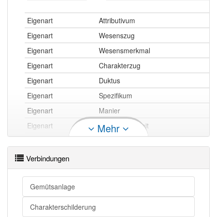
Eigenart
Attributivum
Eigenart
Wesenszug
Eigenart
Wesensmerkmal
Eigenart
Charakterzug
Eigenart
Duktus
Eigenart
Spezifikum
Eigenart
Manier
Eigenart
Eigentümlichkeit
Mehr
Eigenart
Eigenheit
Eigenart
Eigenschaft
Verbindungen
Eigenart
Besonderheit
Eigenart
Charakteristikum
Gemütsanlage
Eigenart
Kennzeichen
Charakterschilderung
Eigenart
Attribut