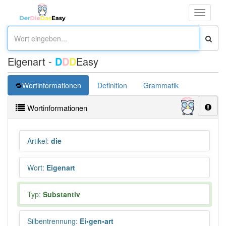
Toggle
navigati
Eigenart -
D
D
D
Easy
Wortinformationen
Definition
Grammatik
Synonym
Wortinformationen
Artikel
:
die
Wort
:
Eigenart
Typ:
Substantiv
Silbentrennung
:
Ei•gen•art