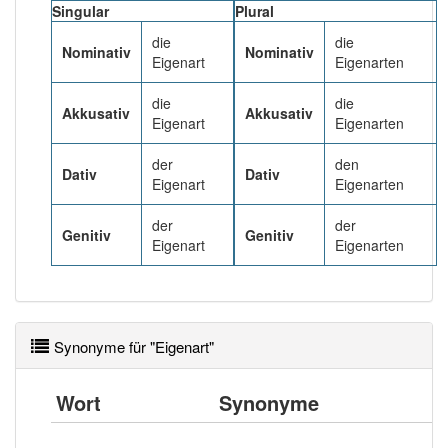
93% unserer Spielapp-Nutzer haben den Artikel
Singular
Plural
korrekt erraten.
die
die
Nominativ
Nominativ
Eigenart
Eigenarten
die
die
Akkusativ
Akkusativ
Eigenart
Eigenarten
der
den
Dativ
Dativ
Eigenart
Eigenarten
der
der
Genitiv
Genitiv
Eigenart
Eigenarten
Synonyme für "Eigenart"
Wort
Synonyme