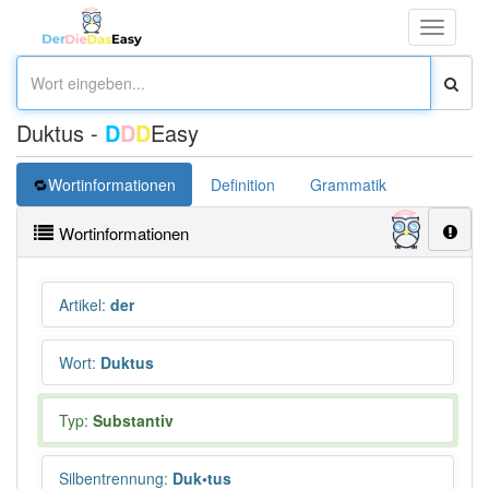
Toggle
navigati
Duktus -
D
D
D
Easy
Wortinformationen
Definition
Grammatik
Synonym
Wortinformationen
Artikel
:
der
Wort
:
Duktus
Typ:
Substantiv
Silbentrennung
:
Duk•tus