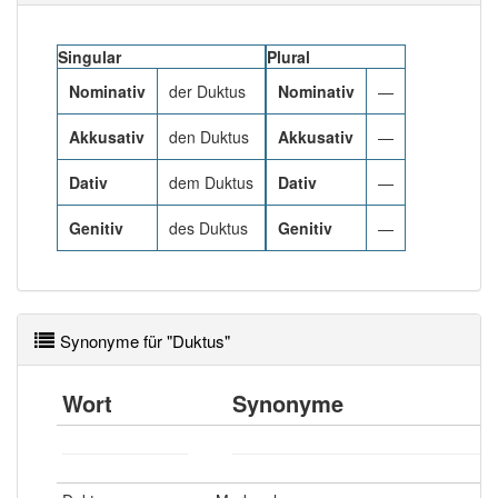
Das Wort wird häufig verwendet im Bereich
gehoben
Singular
Plural
80% unserer Spielapp-Nutzer haben den Artikel
Nominativ
der Duktus
Nominativ
—
korrekt erraten.
Akkusativ
den Duktus
Akkusativ
—
Dativ
dem Duktus
Dativ
—
Genitiv
des Duktus
Genitiv
—
Synonyme für "Duktus"
Wort
Synonyme