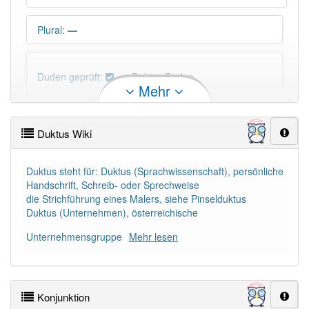
Plural
:
—
Duden geprüft:
Duktus Duden
Mehr
Duktus Wiktionary
Duktus Wiki
PowerIndex:
5
Duktus steht für: Duktus (Sprachwissenschaft), persönliche
Handschrift, Schreib- oder Sprechweise
Häufigkeit: 4 von 10
die Strichführung eines Malers, siehe Pinselduktus
Duktus (Unternehmen), österreichische
Wörter mit Endung
-duktus
: 1
Unternehmensgruppe
Mehr lesen
Wörter mit Endung
-duktus
aber mit einem anderen
Artikel
der
: 0
Konjunktion