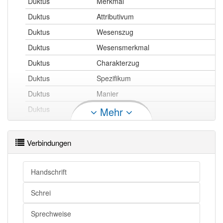
Duktus
Merkmal
Duktus
Attributivum
Duktus
Wesenszug
Duktus
Wesensmerkmal
Duktus
Charakterzug
Duktus
Spezifikum
Duktus
Manier
Duktus
Eigentümlichkeit
Mehr
Duktus
Eigenheit
Duktus
Eigenart
Verbindungen
Duktus
Eigenschaft
Duktus
Besonderheit
Handschrift
Duktus
Charakteristikum
Schrei
Duktus
Kennzeichen
Sprechweise
Duktus
Attribut