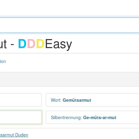
t -
Easy
D
D
D
tion
Wort
:
Gemütsarmut
Silbentrennung
:
Ge•müts•ar•mut
sarmut Duden