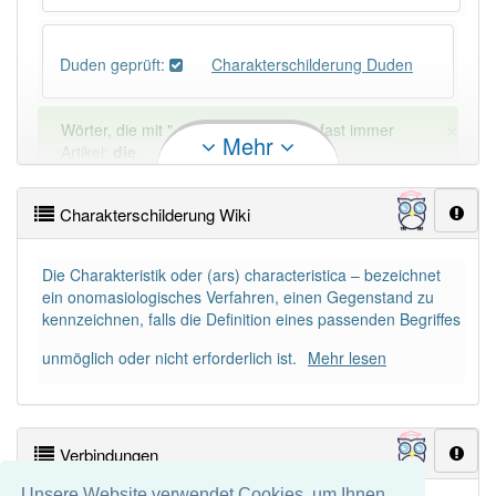
Duden geprüft:
Charakterschilderung Duden
×
Wörter, die mit "-
ung
" enden, haben fast immer
Mehr
Artikel:
die
.
Charakterschilderung Wiki
DER:
127
Ausnahmen
Beispiele
DIE:
11 043
Die Charakteristik oder (ars) characteristica – bezeichnet
ein onomasiologisches Verfahren, einen Gegenstand zu
DAS:
2
Ausnahmen
Beispiele
kennzeichnen, falls die Definition eines passenden Begriffes
unmöglich oder nicht erforderlich ist.
Mehr lesen
PowerIndex:
2
Häufigkeit: 2 von 10
Verbindungen
Wörter mit Endung
-charakterschilderung
: 1
Unsere Website verwendet Cookies, um Ihnen