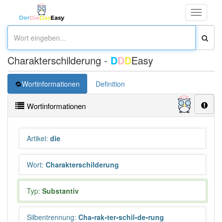
Toggle
navigati
Charakterschilderung -
D
D
D
Easy
Wortinformationen
Definition
Wortinformationen
Artikel
:
die
Wort
:
Charakterschilderung
Typ:
Substantiv
Silbentrennung
:
Cha•rak•ter•schil•de•rung