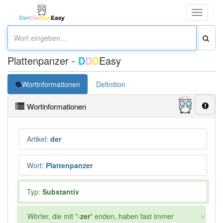
Toggle
navigati
Plattenpanzer -
D
D
D
Easy
Wortinformationen
Definition
Wortinformationen
Artikel
:
der
Wort
:
Plattenpanzer
Typ:
Substantiv
×
Wörter, die mit "-
zer
" enden, haben fast immer