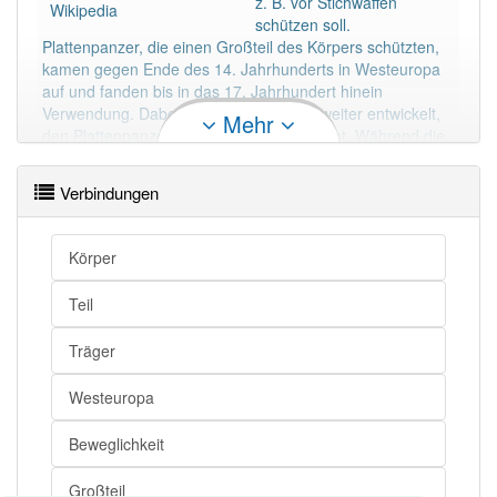
z. B. vor Stichwaffen
Wikipedia
schützen soll.
Plattenpanzer, die einen Großteil des Körpers schützten,
kamen gegen Ende des 14. Jahrhunderts in Westeuropa
auf und fanden bis in das 17. Jahrhundert hinein
Verwendung. Dabei wurden sie ständig weiter entwickelt,
Mehr
den Plattenpanzer gibt es so gesehen nicht. Während die
wichtigsten Teile derartiger Rüstungen meist nur aus einer
oder wenigen Stahlplatten bestanden, mussten bestimmte
Verbindungen
Körperteile durch zahlreiche Metallschienen (Geschübe)
oder durch Kettengeflecht geschützt werden, um dem
Träger eine möglichst hohe Beweglichkeit zu
Körper
gewährleisten.
Mehr lesen
Teil
Träger
Westeuropa
Beweglichkeit
Großteil