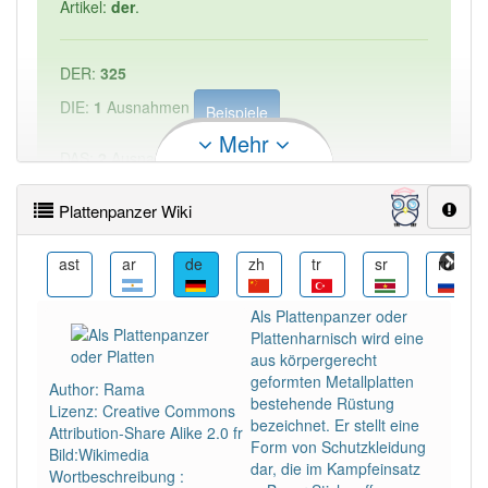
Artikel:
der
.
DER:
325
DIE:
1
Ausnahmen
Beispiele
Mehr
DAS:
2
Ausnahmen
Beispiele
Plattenpanzer Wiki
PowerIndex:
1
br
ast
ar
de
zh
tr
sr
ru
Häufigkeit: 2 von 10
Als Plattenpanzer oder
Plattenharnisch wird eine
Wörter mit Endung
-plattenpanzer
aber mit einem
aus körpergerecht
anderen Artikel: -1
geformten Metallplatten
Author: Rama
bestehende Rüstung
Lizenz: Creative Commons
94% unserer Spielapp-Nutzer haben den Artikel
bezeichnet. Er stellt eine
Attribution-Share Alike 2.0 fr
korrekt erraten.
Form von Schutzkleidung
Bild:Wikimedia
dar, die im Kampfeinsatz
Wortbeschreibung :