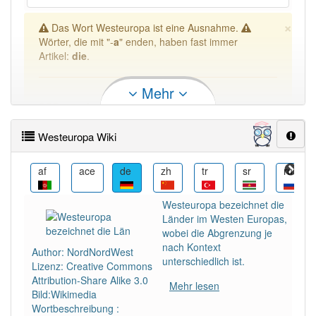
×
Das Wort Westeuropa ist eine Ausnahme.
Wörter, die mit "-
a
" enden, haben fast immer
Artikel:
die
.
Mehr
DER:
271
Ausnahmen
Beispiele
DIE:
1 721
Westeuropa Wiki
DAS:
459
Ausnahmen
Beispiele
als
af
ace
de
zh
tr
sr
ru
PowerIndex:
1
Westeuropa bezeichnet die
Länder im Westen Europas,
wobei die Abgrenzung je
Häufigkeit: 2 von 10
nach Kontext
Author: NordNordWest
unterschiedlich ist.
Lizenz: Creative Commons
Wörter mit Endung
-westeuropa
aber mit einem
Attribution-Share Alike 3.0
Mehr lesen
anderen Artikel
: 0
Bild:Wikimedia
Wortbeschreibung :