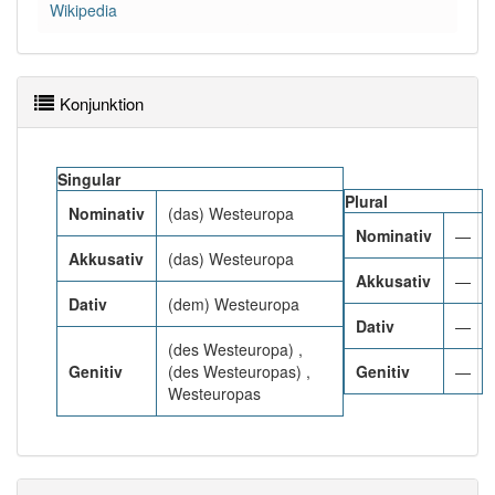
Wikipedia
96% unserer Spielapp-Nutzer haben den Artikel
korrekt erraten.
Konjunktion
Singular
Plural
Nominativ
(das) Westeuropa
Nominativ
—
Akkusativ
(das) Westeuropa
Akkusativ
—
Dativ
(dem) Westeuropa
Dativ
—
(des Westeuropa) ,
Genitiv
(des Westeuropas) ,
Genitiv
—
Westeuropas