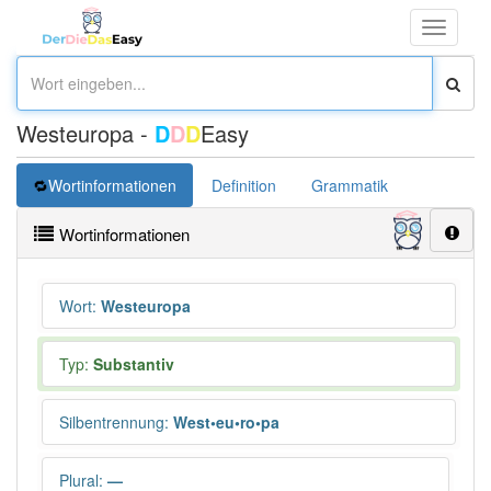
Toggle
navigati
Westeuropa -
D
D
D
Easy
Wortinformationen
Definition
Grammatik
Übersetz
Wortinformationen
Wort
:
Westeuropa
Typ:
Substantiv
Silbentrennung
:
West•eu•ro•pa
Plural
:
—