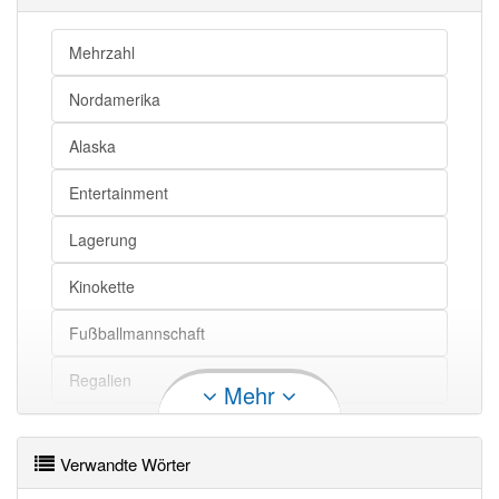
Mehrzahl
Nordamerika
Alaska
Entertainment
Lagerung
Kinokette
Fußballmannschaft
Regalien
Mehr
Yukon
Verwandte Wörter
Regal