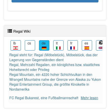
Wörter mit Endung
-regal
aber mit einem anderen
Artikel
das
: 0
Das Wort wird häufig verwendet im Bereich
früher
Regal Wiki
87% unserer Spielapp-Nutzer haben den Artikel
nl
lb
cs
de
it
fr
es
en
korrekt erraten.
Regal steht für: Regal (Möbelstück), Möbelstück, das der
Lagerung von Gegenständen dient
Regal, Mehrzahl Regalien, ein königliches bzw. staatliches
Hoheitsrecht oder Privileg
Regal Mountain, ein 4220 hoher Schichtvulkan in den
Wrangell Mountains nahe der Grenze von Alaska zu Yukon
Regal Entertainment Group, die größte Kinokette in
Nordamerika
FC Regal Bukarest, eine Fußballmannschaft
Mehr lesen