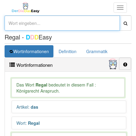
Toggle
navigati
Regal -
D
D
D
Easy
Wortinformationen
Definition
Grammatik
Synonym
Wortinformationen
Das Wort
Regal
bedeutet in diesem Fall :
Königsrecht Anspruch.
Artikel
:
das
Wort
:
Regal