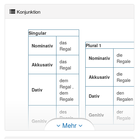
Konjunktion
Singular
das
Plural 1
Nominativ
Regal
die
Nominativ
Regale
das
Akkusativ
Regal
die
Akkusativ
Regale
dem
Regal ,
Dativ
dem
den
Dativ
Regale
Regalen
des
der
Genitiv
Regals ,
Regale
Genitiv
Mehr
des
Regales