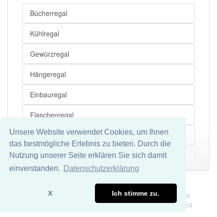
Grenze
Bücherregal
Möbelstück
Kühlregal
Hoheitsrecht
Gewürzregal
Privileg
Hängeregal
Einbauregal
Flaschenregal
Unsere Website verwendet Cookies, um Ihnen
Warenregal
das bestmögliche Erlebnis zu bieten. Durch die
Bibelregal
Nutzung unserer Seite erklären Sie sich damit
Mehr
einverstanden.
Datenschutzerklärung
Stringregal
Impressum
Datenschutz
X
Ich stimme zu.
Wir übernehmen keine Garantie und keine Haftung für die
Postregal
Richtigkeit und Vollständigkeit dieser Seite. DDDEasy 2024
Aktenregal