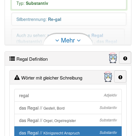
Typ:
Substantiv
Silbentrennung
:
Re•gal
Auch zu sehen
:
regal
(Adjektiv)
,
das
Regal
Mehr
(Substantiv)
,
das
Regal
(Substantiv)
,
das
Regal
(Substantiv)
Mehr
Regal Definition
Duden geprüft:
Regal Duden
Wörter mit gleicher Schreibung
Regal Wiktionary
regal
Adjektiv
PowerIndex:
2 185
das Regal //
Substantiv
Gestell, Bord
Häufigkeit: 6 von 10
das Regal //
Substantiv
Orgel, Orgelregister
das Regal //
Wörter mit Endung
-regal
: 13
Substantiv
Königsrecht Anspruch