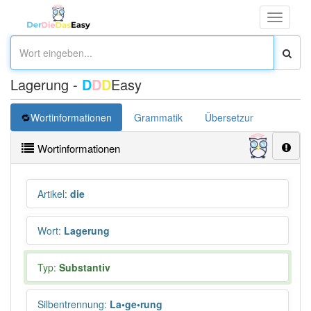
Toggle
navigati
Lagerung -
D
D
D
Easy
Wortinformationen
Grammatik
Übersetzung
Wortinformationen
Artikel
:
die
Wort
:
Lagerung
Typ:
Substantiv
Silbentrennung
:
La•ge•rung