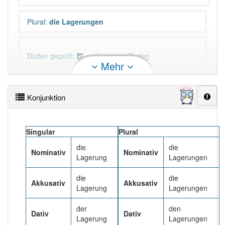
Plural
:
die Lagerungen
Duden geprüft:
Lagerung Duden
Mehr
Lagerung Wiktionary
Konjunktion
×
Wörter, die mit "-
ung
" enden, haben fast immer
Artikel:
die
.
Singular
Plural
die
die
Nominativ
Nominativ
DER:
127
Ausnahmen
Beispiele
Lagerung
Lagerungen
DIE:
11 043
die
die
Akkusativ
Akkusativ
Lagerung
Lagerungen
DAS:
2
Ausnahmen
Beispiele
der
den
Dativ
Dativ
Lagerung
Lagerungen
PowerIndex:
295