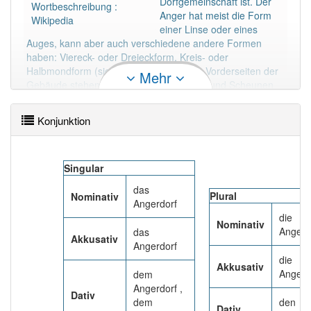
Dorfgemeinschaft ist. Der
92% unserer Spielapp-Nutzer haben den Artikel
Wortbeschreibung :
Anger hat meist die Form
korrekt erraten.
Wikipedia
einer Linse oder eines
Auges, kann aber auch verschiedene andere Formen
haben: Viereck- oder Dreieckform, Kreis- oder
Halbmondform (siehe Abbildungen). Die Vorderseiten der
Mehr
Gebäude stehen traufständig, Stallungen und Scheunen
liegen an der Rückseite der Grundstücke und diese sind
gegebenenfalls durch einen Wirtschaftsweg verbunden,
Konjunktion
der in einem äußeren Ring um das Dorf führt.
Mehr lesen
Singular
das
Plural
Nominativ
Angerdorf
die
Nominativ
Angerd
das
Akkusativ
Angerdorf
die
Akkusativ
Angerd
dem
Angerdorf ,
Dativ
dem
den
Dativ