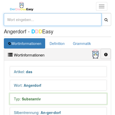
Toggle
navigati
Angerdorf -
D
D
D
Easy
Wortinformationen
Definition
Grammatik
Wortinformationen
Artikel
:
das
Wort
:
Angerdorf
Typ:
Substantiv
Silbentrennung
:
An•ger•dorf