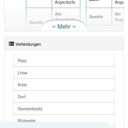
Angerdorfe
Angerd
des
der
Genitiv
Angerdorfes
Angerd
Genitiv
Mehr
, des
Angerdorfs
Verbindungen
Platz
Linse
Kreis
Dorf
Gemeinbesitz
Rückseite