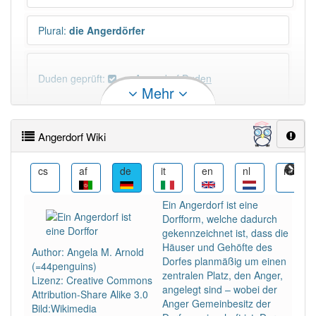
Plural
:
die Angerdörfer
Duden geprüft:
Angerdorf Duden
Mehr
Angerdorf Wiktionary
Angerdorf Wiki
PowerIndex:
2
fy
cs
af
de
it
en
nl
nds
Häufigkeit: 2 von 10
Ein Angerdorf ist eine
Dorfform, welche dadurch
Wörter mit Endung
-angerdorf
: 1
gekennzeichnet ist, dass die
Häuser und Gehöfte des
Author: Angela M. Arnold
Dorfes planmäßig um einen
(=44penguins)
Wörter mit Endung
-angerdorf
aber mit einem
zentralen Platz, den Anger,
Lizenz: Creative Commons
anderen Artikel
das
: 0
angelegt sind – wobei der
Attribution-Share Alike 3.0
Anger Gemeinbesitz der
Bild:Wikimedia