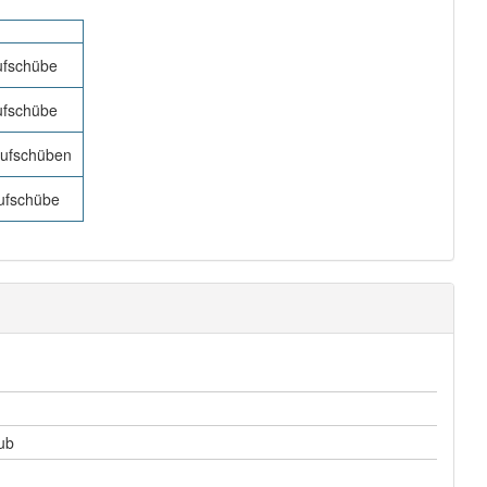
ufschübe
ufschübe
aufschüben
ufschübe
ub