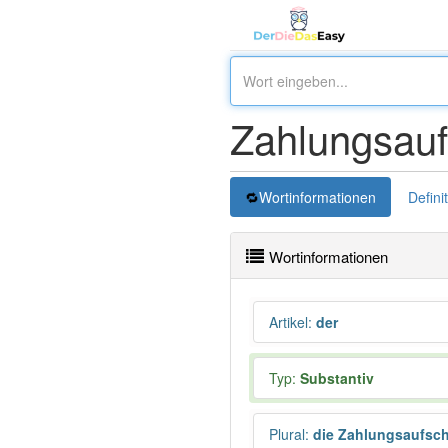
Zahlungsau
Wortinformationen
Defini
Wortinformationen
Artikel
:
der
Typ:
Substantiv
Plural
:
die Zahlungsaufsc