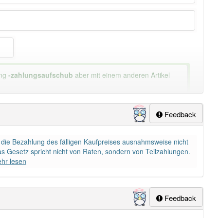
ung
-zahlungsaufschub
aber mit einem anderen Artikel
Feedback
die Bezahlung des fälligen Kaufpreises ausnahmsweise nicht
s Gesetz spricht nicht von Raten, sondern von Teilzahlungen.
hr lesen
Feedback